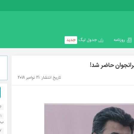
روزنامه
جدول لیگ
جدید
یرانجوان حاضر شد!
تاریخ انتشار: 21 نوامبر 2018
16
1
ب..
07