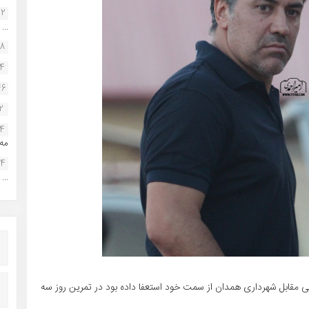
22
...
38
34
46
2
14
مه.
24
...
 مقابل شهرداری همدان از سمت خود استعفا داده بود در تمرین روز سه