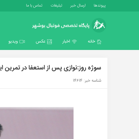
پیوندها
ارسال خبر
تبلیغات
تماس با ما
خانه
اخبار
عکس
ویدیو
سوژه روز:نوازی پس از استعفا در تمرین ا
شناسه خبر: 14614