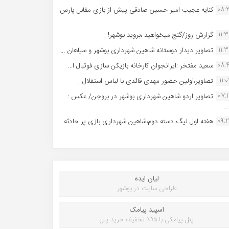
08:
کنایه عجیب امیر حسین صادقی پیش از بازی مقابل پارس
11:
گزارش روز/گنج میخواهید ،بروید بوشهر!...
11:
تصاویر دیدار دوستانه شاهین شهردارى بوشهر و سپاهان ...
08:
سعید مفتخر :ایرانجوان کارخانه بازیکن سازی فوتبال ا...
11:0
تصاویر،اولین حضور مهدی قائدی با لباس استقلال...
07:
تصاویر اردو شاهین شهرداری بوشهر در بروجن/ عکس :
..
09:
هفته اول لیگ دسته دوم،شاهین شهرداری بازی پر حادثه
لیان ایده
طراحی سایت در بوشهر
اسپید پیامک
پنل پیامکی با ۹۵٪ تخفیف خرید پنل