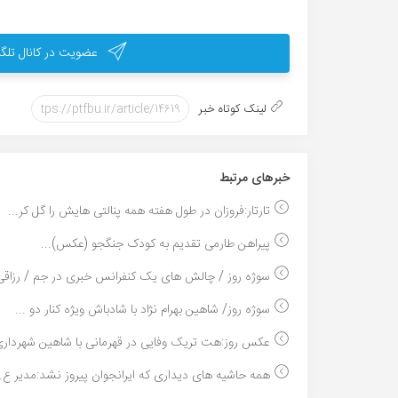
عضویت در کانال تلگر
لینک کوتاه خبر
خبر‌های مرتبط
تارتار:فروزان در طول هفته همه پنالتی هایش را گل کر...
پیراهن طارمی تقدیم به کودک جنگجو (عکس)...
سوژه روز / چالش های یک کنفرانس خبری در جم / رزاقی 
سوژه روز/ شاهین بهرام نژاد با شادباش ویژه کنار دو ...
عکس روز:هت تریک وفایی در قهرمانی با شاهین شهرداری
همه حاشیه های دیداری که ایرانجوان پیروز نشد:مدیر ع..