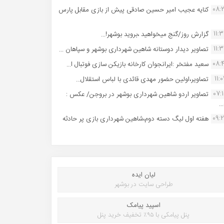
08:
کنایه عجیب امیر حسین صادقی پیش از بازی مقابل پارس
11:
گزارش روز/گنج میخواهید ،بروید بوشهر!...
11:
تصاویر دیدار دوستانه شاهین شهردارى بوشهر و سپاهان ...
08:
سعید مفتخر :ایرانجوان کارخانه بازیکن سازی فوتبال ا...
11:0
تصاویر،اولین حضور مهدی قائدی با لباس استقلال...
07:
تصاویر اردو شاهین شهرداری بوشهر در بروجن/ عکس :
..
09:
هفته اول لیگ دسته دوم،شاهین شهرداری بازی پر حادثه
لیان ایده
طراحی سایت در بوشهر
اسپید پیامک
پنل پیامکی با ۹۵٪ تخفیف خرید پنل