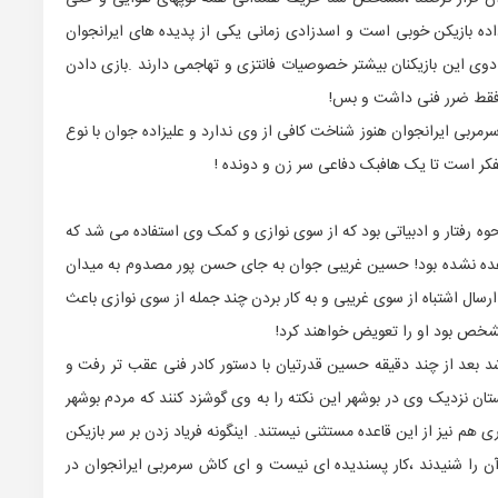
داده بازیکن خوبی است و اسدزادی زمانی یکی از پدیده های ایرانجوان
دوی این بازیکنان بیشتر خصوصیات فانتزی و تهاجمی دارند .بازی دادن
ن فقط ضرر فنی داشت و بس!
رمربی ایرانجوان هنوز شناخت کافی از وی ندارد و علیزاده جوان با نوع
تفکر است تا یک هافبک دفاعی سر زن و دونده !
حوه رفتار و ادبیاتی بود که از سوی نوازی و کمک وی استفاده می شد که
هده نشده بود! حسین غریبی جوان به جای حسن پور مصدوم به میدان
سال اشتباه از سوی غریبی و به کار بردن چند جمله از سوی نوازی باعث
 مشخص بود او را تعویض خواهند کرد!
بعد از چند دقیقه حسین قدرتیان با دستور کادر فنی عقب تر رفت و
تان نزدیک وی در بوشهر این نکته را به وی گوشزد کنند که مردم بوشهر
 هم نیز از این قاعده مستثنی نیستند. اینگونه فریاد زدن بر سر بازیکن
آن را شنیدند ،کار پسندیده ای نیست و ای کاش سرمربی ایرانجوان در