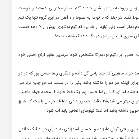
از زمان ورود به بوشهر نشان دادید آدم بسیار محترمی هستید و دوست
قوط نکند هر چند که با توجه به سقوط راه آهن در این گروه تنها یک تیم
سقوط خواهد کرد که شرایط مس نوین کرمان از ایرانجوان هم بدتر است ولی نباید از یاد برد که تیم بوشهری بیش از ۷ دهه قدمت
ازیکن سازی فوتیال بوشهر در یک دهه گذشته نیست!
کیب اصلی این تیم بودیم تا مشخص شود سرمربی هنوز ارنج اصلی خود
مد جواد ماهینی که چند پاس گل داده و دیگری رضا حسن پور که در دو
رای اینکه هر دو را داشته باشد یکی را در پست مدافع چپ قرار می
ته باشد اما ای کاش رضا حسن پور یک خط جلوتر از محمد جواد ماهینی
بازی میکرد تا با ساختن یک زوج تهاجمی شرایط برای ایرانجوان بهتر می شد.۴۵ دقیقه حضور هادی دغاغله در بال راست که هیچ
ی داشته باشد اما فعلا کیلوهای اضافی باید آب شود!
ی بازی وقتی آرش علیزاده و احسان اسدزادی به عنوان دو هافبک دفاعی
ان قرار گرفتند ،مشخص شد حریف همدانی همه توپهای هوایی و حتی