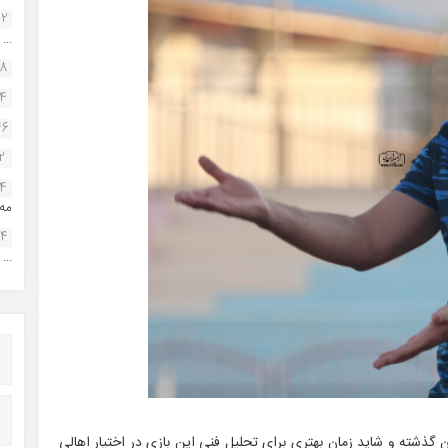
22
...
38
34
46
2
14
مه.
24
...
 گذشته و شاید زمان بهتری برای تحلیل فنی این بازی در اختیار اهالی