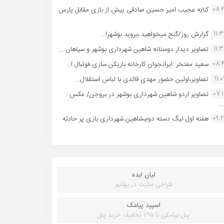
08:
کنایه عجیب امیر حسین صادقی پیش از بازی مقابل پارس
11:
گزارش روز/گنج میخواهید ،بروید بوشهر!...
11:
تصاویر دیدار دوستانه شاهین شهردارى بوشهر و سپاهان ...
08:
سعید مفتخر :ایرانجوان کارخانه بازیکن سازی فوتبال ا...
11:0
تصاویر،اولین حضور مهدی قائدی با لباس استقلال...
07:
تصاویر اردو شاهین شهرداری بوشهر در بروجن/ عکس :
..
09:
هفته اول لیگ دسته دوم،شاهین شهرداری بازی پر حادثه
لیان ایده
طراحی سایت در بوشهر
اسپید پیامک
پنل پیامکی با ۹۵٪ تخفیف خرید پنل