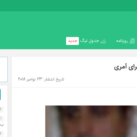
روزنامه
جدول لیگ
جدید
رای آمری
تاریخ انتشار: 23 نوامبر 2018
16
1
ب..
07