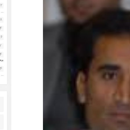
22
...
38
34
46
2
14
مه.
24
...