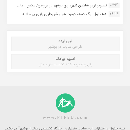
07:14
تصاویر اردو شاهین شهرداری بوشهر در بروجن/ عکس : مه...
09:24
هفته اول لیگ دسته دوم،شاهین شهرداری بازی پر حادثه ...
لیان ایده
طراحی سایت در بوشهر
اسپید پیامک
پنل پیامکی با ۹۵٪ تخفیف خرید پنل
کلیه حقوق و امتیازات این سایت متعلق به "پایگاه تخصصی فوتبال بوشهر" می‌باشد.