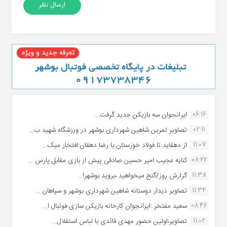
06:16
ایرانجوان سه بازیکن جدید گرفت...
02:11
تصاویر تمرین شاهین شهردارى بوشهر در ورزشگاه شهید ب...
11:07
از دهقاید تا فولاد خوزستان با رضا دهقان:افتخار میک...
08:22
کنایه عجیب امیر حسین صادقی پیش از بازی مقابل پارس ...
11:38
گزارش روز/گنج میخواهید ،بروید بوشهر!...
11:34
تصاویر دیدار دوستانه شاهین شهردارى بوشهر و سپاهان ...
08:46
سعید مفتخر :ایرانجوان کارخانه بازیکن سازی فوتبال ا...
11:02
تصاویر،اولین حضور مهدی قائدی با لباس استقلال...