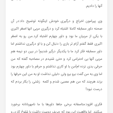
آنها را دادیم.
وی پیرامون اخراج و درگیری خودش اینگونه توضیح داد:در آن
صحنه داور مسابقه کاملا اشتباه کرد و درگیری مربی انها اصغر اکبری
با یکی از مربیان ما بود و داور چهارم اشتباه کرد.من رو به اصغر
اکبری فقط گفتم آرام تر بازی را دنبال کن و با او درگیری نداشتم اما
داور مسابقه فکر کرد ما با یکدیگر درگیر شدیم! در بین دو نیمه هم
مربی آنها بی احترامی کرد و حتی شنیدم در مصاحبه گفته که من
حرفی بدی نزده ام!من با او کاری نداشتم و حرفم با داور چهارم بود
اما وی به من گفت برو برو ولی دلیلی نداشت او به من این حرفها را
بزند هرچند که من هم عصبی شدم و کلمه زشتی را بکار بردم که
درست نبود!
فکری افزود:متاسفانه برخی جاها داورها با ما نامهربانانه برخورد
میکنند اما واقعیت این بود که حریف دوست داشت با شلوغ کاری و