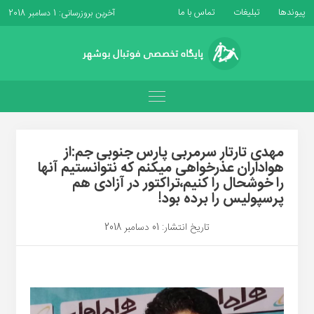
پیوندها
تبلیغات
تماس با ما
آخرین بروزرسانی: 1 دسامبر 2018
مهدی تارتار سرمربی پارس جنوبی جم:از
هواداران عذرخواهی میکنم که نتوانستیم آنها
را خوشحال را کنیم،تراکتور در آزادی هم
پرسپولیس را برده بود!
تاریخ انتشار: 01 دسامبر 2018