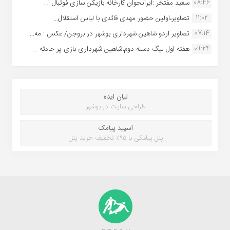
08:46
سعید مفتخر :ایرانجوان کارخانه بازیکن سازی فوتبال ا...
11:02
تصاویر،اولین حضور مهدی قائدی با لباس استقلال...
07:14
تصاویر اردو شاهین شهرداری بوشهر در بروجن/ عکس : مه...
09:24
هفته اول لیگ دسته دوم،شاهین شهرداری بازی پر حادثه ...
لیان ایده
طراحی سایت در بوشهر
اسپید پیامک
پنل پیامکی با ۹۵٪ تخفیف خرید پنل