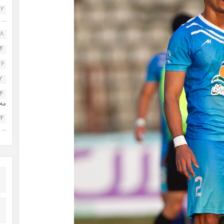
22
...
38
34
46
2
14
مه.
24
...