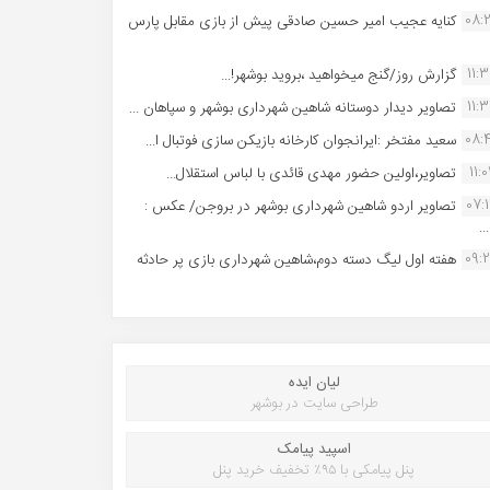
08:
کنایه عجیب امیر حسین صادقی پیش از بازی مقابل پارس
11:
گزارش روز/گنج میخواهید ،بروید بوشهر!...
11:
تصاویر دیدار دوستانه شاهین شهردارى بوشهر و سپاهان ...
08:
سعید مفتخر :ایرانجوان کارخانه بازیکن سازی فوتبال ا...
11:0
تصاویر،اولین حضور مهدی قائدی با لباس استقلال...
07:
تصاویر اردو شاهین شهرداری بوشهر در بروجن/ عکس :
..
09:
هفته اول لیگ دسته دوم،شاهین شهرداری بازی پر حادثه
لیان ایده
طراحی سایت در بوشهر
اسپید پیامک
پنل پیامکی با ۹۵٪ تخفیف خرید پنل