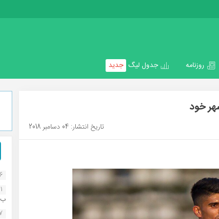
روزنامه
جدول لیگ
جدید
هر خود
تاریخ انتشار: 04 دسامبر 2018
16
1
ب..
07