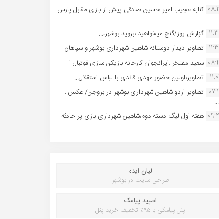
08:
کنایه عجیب امیر حسین صادقی پیش از بازی مقابل پارس
11:
گزارش روز/گنج میخواهید ،بروید بوشهر!...
11:
تصاویر دیدار دوستانه شاهین شهردارى بوشهر و سپاهان ...
08:
سعید مفتخر :ایرانجوان کارخانه بازیکن سازی فوتبال ا...
11:0
تصاویر،اولین حضور مهدی قائدی با لباس استقلال...
07:
تصاویر اردو شاهین شهرداری بوشهر در بروجن/ عکس :
..
09:
هفته اول لیگ دسته دوم،شاهین شهرداری بازی پر حادثه
لیان ایده
طراحی سایت در بوشهر
اسپید پیامک
پنل پیامکی با ۹۵٪ تخفیف خرید پنل