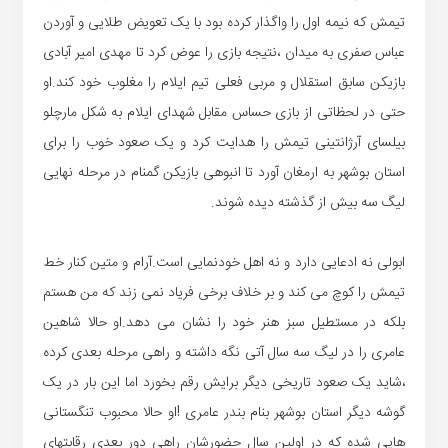
تیمش که نیمه اول را واگذار کرده بود با یک تعویض طلایی و آوردن
عباس صفری به میدان ،نتیجه بازی را عوض کرد تا مهدی امیر آبادی
بازیکن سابق استقلال و مربی فعلی تیم ایلام را مغلوب خود کند.او
حتی در لحظاتی از بازی حساس مقابل شهدای ایلام به شکل مارچلو
بیلسای آرژانتینی تیمش را هدایت کرد و یک صعود خوب را برای
استان بوشهر به ارمغان آورد تا انبوهی بازیکن گمنام در مرحله نهایی
لیگ سه بیش از گذشته دیده شوند.
ابولی نه ادعایی دارد و نه اهل خودنمایی است.آرام و متین کنار خط
تیمش را کوچ می کند و بر خلاف برخی فریاد نمی زند که من هستم
بلکه در مستطیل سبز هنر خود را نشان می دهد.او حالا شاهین
عامری را در لیگ سه سال آتی نگه داشته و راهی مرحله بعدی کرده
،شاید یک صعود تاریخی دیگر برایش رقم بخورد اما این بار در یک
گوشه دیگر استان بوشهر بنام بندر عامری !او حالا محبوب تنگستانی
هایی شده که در اولین سال حضورشان راهی دور بعدی رقابتهای