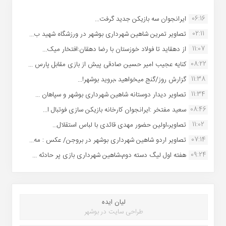
06:16
ایرانجوان سه بازیکن جدید گرفت...
02:11
تصاویر تمرین شاهین شهردارى بوشهر در ورزشگاه شهید ب...
11:07
از دهقاید تا فولاد خوزستان با رضا دهقان:افتخار میک...
08:22
کنایه عجیب امیر حسین صادقی پیش از بازی مقابل پارس ...
11:38
گزارش روز/گنج میخواهید ،بروید بوشهر!...
11:34
تصاویر دیدار دوستانه شاهین شهردارى بوشهر و سپاهان ...
08:46
سعید مفتخر :ایرانجوان کارخانه بازیکن سازی فوتبال ا...
11:02
تصاویر،اولین حضور مهدی قائدی با لباس استقلال...
07:14
تصاویر اردو شاهین شهرداری بوشهر در بروجن/ عکس : مه...
09:24
هفته اول لیگ دسته دوم،شاهین شهرداری بازی پر حادثه ...
لیان ایده
طراحی سایت در بوشهر