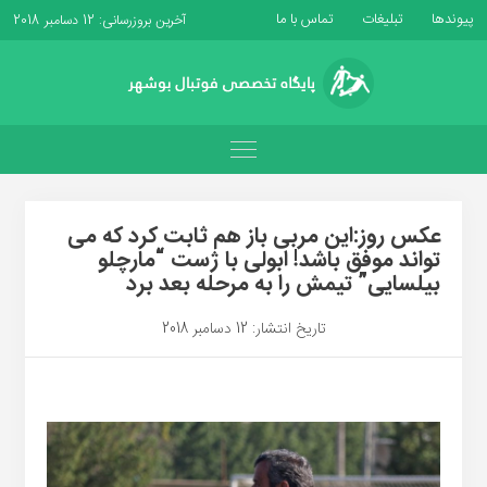
پیوندها
تبلیغات
تماس با ما
آخرین بروزرسانی: 12 دسامبر 2018
عکس روز:این مربی باز هم ثابت کرد که می
تواند موفق باشد! ابولی با ژست “مارچلو
بیلسایی” تیمش را به مرحله بعد برد
تاریخ انتشار: 12 دسامبر 2018