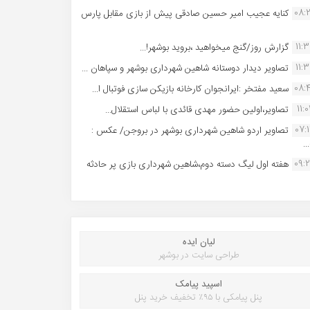
08:
کنایه عجیب امیر حسین صادقی پیش از بازی مقابل پارس
11:
گزارش روز/گنج میخواهید ،بروید بوشهر!...
11:
تصاویر دیدار دوستانه شاهین شهردارى بوشهر و سپاهان ...
08:
سعید مفتخر :ایرانجوان کارخانه بازیکن سازی فوتبال ا...
11:0
تصاویر،اولین حضور مهدی قائدی با لباس استقلال...
07:
تصاویر اردو شاهین شهرداری بوشهر در بروجن/ عکس :
..
09:
هفته اول لیگ دسته دوم،شاهین شهرداری بازی پر حادثه
لیان ایده
طراحی سایت در بوشهر
اسپید پیامک
پنل پیامکی با ۹۵٪ تخفیف خرید پنل