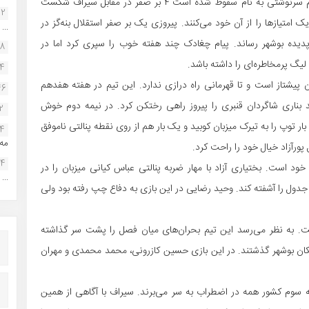
جانی برای ادامه راه ندارد. این تیم که به‌نظر می‌رسد تسلیم سرنوشتی به نام سقوط شده است ۴ بر صفر در مقابل سیراف شکست
22
یک امتیازها را از آن خود می‌کنند. پیروزی یک بر صفر استقلال بنه‌گز در
...
 پدیده بوشهر رساند. پیام چغادک چند هفته خوب را سپری کرد اما در
38
یگ پرمخاطره‌ای را داشته باشد.
34
 پیشتاز است و تا قهرمانی راه درازی ندارد. این تیم در هفته هفدهم
46
ناری شاگردان قنبری را پیروز راهی رختکن کرد. در نیمه دوم خوش‌
2
 توپ را به تیرک میزبان کوبید و یک بار هم از روی نقطه پنالتی ناموفق
14
مه.
رآزاد خیال خود را راحت کرد.
24
ود است. بختیاری آزاد با مهار ضربه پنالتی عباس کیانی میزبان را در
...
جدول را آشفته کند. وحید رضایی در این بازی به دفاع چپ رفته بود ولی
ت. به نظر می‌رسد این تیم بحران‌های میان فصل را پشت سر گذاشته
ن بوشهر گذشتند. در این بازی حسین کازرونی، محمد محمدی و مهران
 سوم کشور همه در اضطراب به سر می‌برند. سیراف با آگاهی از همین