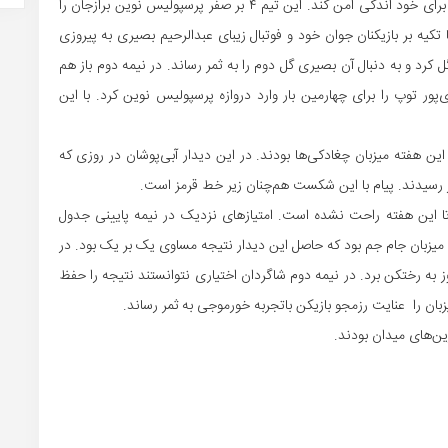
موضوع یکی از نتایج خوب خود را به دست آورد تا حاشیه را برای خود اندکی امن کند. این تیم ۴ بر صفر پرسپولیس نوین برازجان را
یه بر بازیکنان جوان خود و فوتبال زیبای عبدالرحیم بصیری به پیروزی
رد و به دنبال آن بصیری گل دوم را به ثمر رساند. در نیمه دوم باز هم
ور توپ را برای چهارمین بار وارد دروازه پرسپولیس نوین کرد. با این
این هفته میزبان چغادکی‌ها بودند. در این دیدار آبی‌پوشان در روزی که
 رسیدند. پیام با این شکست هم‌چنان زیر خط قرمز است.
 این هفته راحت نشده است. امتیازهای نزدیک در نیمه پایینی جدول
ه میزبان جام جم بود که حاصل این دیدار نتیجه مساوی یک بر یک بود. در
ز به رختکن برد. در نیمه دوم شاگردان اختیاری نتوانستند نتیجه را حفظ
زبان را عنایت رزمجو بازیکن باتجربه خورموجی به ثمر رساند.
ن‌های میدان بودند.