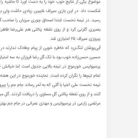
شکست داد. در این بازی سیراف غایبین زیادی داشت ولی با تک
رسید. در نیمه نخست ابتدا اسحاق چوری میزبان را صاحب گل ک
بصیری گلزنی کرد و از روی نقطه پنالتی هم علی‌رضا طاهری‌پ
پیروزی سیراف ۲۵ امتیازی شد.
آبی‌پوشان تنگ‌زرد که خاطره خوبی از پیام چغادک ندارند در 
حسین حسن‌زاده خوب بود با تک گل رضا فروزان به سه امتیاز
پرسپولیس خورموج در نیمه بالایی جدول است اما خیالش تا
تمام تیم‌ها را نگران کرده است. نماینده خورموج در این هفت
نیمه نخست علی اغنیا با گلی که به ثمر رساند جام جم را پیرو
کنند و از روی نقطه پنالتی گل مساوی را دریافت کردند. گل می
مرتضی زارعی در پرسپولیس و مهدی عمرانی در جام جم بهتری