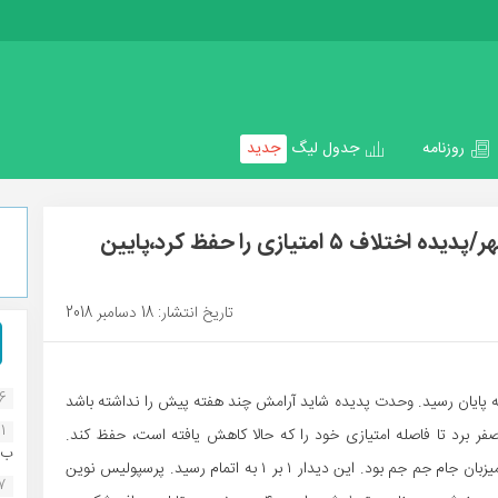
روزنامه
جدول لیگ
جدید
هفته هفدهم لیگ برتر فوتبال استان بوشهر/پدیده اختلاف ۵ امتیازی را حفظ کرد،پایین
تاریخ انتشار: 18 دسامبر 2018
16
 پایان رسید. وحدت پدیده شاید آرامش چند هفته پیش را نداشته باشد
1
چنان پیشتاز است. این تیم پرسپولیس دیلم را ۲ بر صفر برد تا فاصله امتیازی خود را که حالا کاهش یافته است، حفظ کند.
ب..
پرسپولیس خورموج در خانه به مساوی بسنده کرد. این تیم میزبان جام جم جم بود. این دیدار ۱ بر ۱ به اتمام رسید. پرسپولیس نوین
07