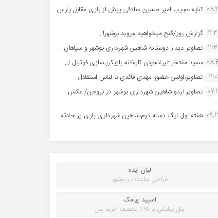
08:
کنایه عجیب امیر حسین صادقی پیش از بازی مقابل پارس
11:
گزارش روز/گنج میخواهید ،بروید بوشهر!...
11:
تصاویر دیدار دوستانه شاهین شهردارى بوشهر و سپاهان ...
08:
سعید مفتخر :ایرانجوان کارخانه بازیکن سازی فوتبال ا...
11:0
تصاویر،اولین حضور مهدی قائدی با لباس استقلال...
07:
تصاویر اردو شاهین شهرداری بوشهر در بروجن/ عکس :
..
09:
هفته اول لیگ دسته دوم،شاهین شهرداری بازی پر حادثه
لیان ایده
طراحی سایت در بوشهر
اسپید پیامک
پنل پیامکی با ۹۵٪ تخفیف خرید پنل