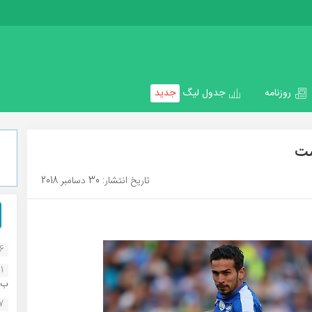
روزنامه
جدول لیگ
جدید
ست
تاریخ انتشار: 30 دسامبر 2018
16
1
ب..
07