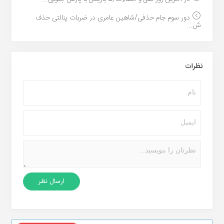
دور سوم جام حذفی/شاهین عامری در ضربات پنالتی حذف
ش...
نظرات