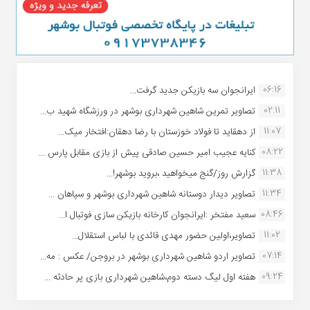
06:16
ایرانجوان سه بازیکن جدید گرفت...
02:11
تصاویر تمرین شاهین شهردارى بوشهر در ورزشگاه شهید ب...
11:07
از دهقاید تا فولاد خوزستان با رضا دهقان:افتخار میک...
08:22
کنایه عجیب امیر حسین صادقی پیش از بازی مقابل پارس ...
11:38
گزارش روز/گنج میخواهید ،بروید بوشهر!...
11:34
تصاویر دیدار دوستانه شاهین شهردارى بوشهر و سپاهان ...
08:46
سعید مفتخر :ایرانجوان کارخانه بازیکن سازی فوتبال ا...
11:02
تصاویر،اولین حضور مهدی قائدی با لباس استقلال...
07:14
تصاویر اردو شاهین شهرداری بوشهر در بروجن/ عکس : مه...
09:24
هفته اول لیگ دسته دوم،شاهین شهرداری بازی پر حادثه ...