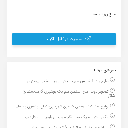
منبع:ورزش سه
عضویت در کانال تلگرام
خبر‌های مرتبط
طارمی در کنفرانس خبری پیش از بازی مقابل یوونتوس: ا...
تصاویر:ذوب آهن اصفهان هم یک بوشهری گرفت،مشایخ
شاگر...
اولین جدا شده رسمی شاهین شهرداری،کمال نیکخوی به سا...
عکس:متین و یک دنیا انگیزه برای رویارویی با ستاره پ...
در آخرین روز نقل و انتقالات/5 بازیکن با پارس جنوبی...