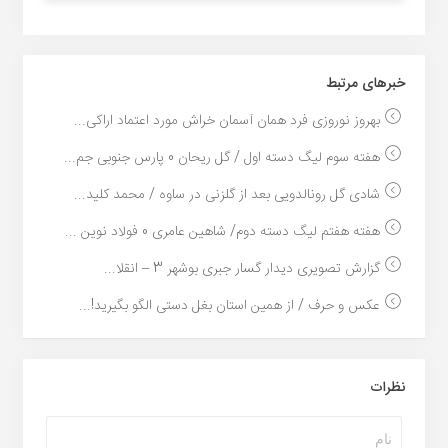
خبر‌های مرتبط
بهروز نوروزی فرد همان آسمان خراش مورد اعتماد اراکی...
هفته سوم لیگ دسته اول / گل ریحان 0 پارس جنوبی جم...
شادی گل رونالدویی بعد از گلزنی در ساوه / محمد کلید...
هفته هفتم لیگ دسته دوم/ شاهین عامری 0 فولاد نوین ...
گزارش تصویری دیدار گسار جبری بوشهر 3 – انقلا...
عکس و حرف / از همین استان بغل دستی الگو بگیرید!...
نظرات