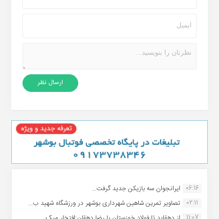
06:16
ایرانجوان سه بازیکن جدید گرفت...
02:11
تصاویر تمرین شاهین شهردارى بوشهر در ورزشگاه شهید ب...
11:07
از دهقاید تا فولاد خوزستان با رضا دهقان:افتخار میک...