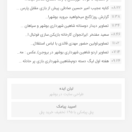
08:22
کنایه عجیب امیر حسین صادقی پیش از بازی مقابل پارس ...
11:38
گزارش روز/گنج میخواهید ،بروید بوشهر!...
11:34
تصاویر دیدار دوستانه شاهین شهردارى بوشهر و سپاهان ...
08:46
سعید مفتخر :ایرانجوان کارخانه بازیکن سازی فوتبال ا...
11:02
تصاویر،اولین حضور مهدی قائدی با لباس استقلال...
07:14
تصاویر اردو شاهین شهرداری بوشهر در بروجن/ عکس : مه...
09:24
هفته اول لیگ دسته دوم،شاهین شهرداری بازی پر حادثه ...
لیان ایده
طراحی سایت در بوشهر
اسپید پیامک
پنل پیامکی با ۹۵٪ تخفیف خرید پنل