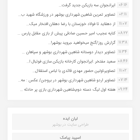
06:16
ایرانجوان سه بازیکن جدید گرفت...
02:11
تصاویر تمرین شاهین شهردارى بوشهر در ورزشگاه شهید ب...
11:07
از دهقاید تا فولاد خوزستان با رضا دهقان:افتخار میک...
08:22
کنایه عجیب امیر حسین صادقی پیش از بازی مقابل پارس ...
11:38
گزارش روز/گنج میخواهید ،بروید بوشهر!...
11:34
تصاویر دیدار دوستانه شاهین شهردارى بوشهر و سپاهان ...
08:46
سعید مفتخر :ایرانجوان کارخانه بازیکن سازی فوتبال ا...
11:02
تصاویر،اولین حضور مهدی قائدی با لباس استقلال...
07:14
تصاویر اردو شاهین شهرداری بوشهر در بروجن/ عکس : مه...
09:24
هفته اول لیگ دسته دوم،شاهین شهرداری بازی پر حادثه ...
لیان ایده
طراحی سایت در بوشهر
اسپید پیامک