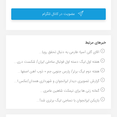
عضویت در کانال تلگرام
خبر‌های مرتبط
آقای گلی آسیا؛ طارمی به دنبال تحقق رویا...
هفته اول لیگ دسته اول فوتبال ساحلی ایران/ شکست دری...
هفته دوم لیگ برتر/ پارس جنوبی جم ۰ ذوب آهن اصفها...
گزارش تصویری دیدار ایرانجوان و شهرداری همدان/عکس:ا...
گمانه زنی ها برای نیمکت شاهین عامری...
بازیکن ایرانجوان با نساجی لیگ برتری شد!...