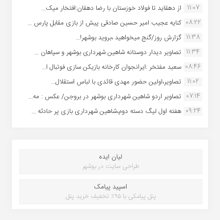
11:07
از دهقاید تا فولاد خوزستان با رضا دهقان:افتخار میک...
08:22
کنایه عجیب امیر حسین صادقی پیش از بازی مقابل پارس ...
11:38
گزارش روز/گنج میخواهید ،بروید بوشهر!...
11:34
تصاویر دیدار دوستانه شاهین شهردارى بوشهر و سپاهان ...
08:46
سعید مفتخر :ایرانجوان کارخانه بازیکن سازی فوتبال ا...
11:02
تصاویر،اولین حضور مهدی قائدی با لباس استقلال...
07:14
تصاویر اردو شاهین شهرداری بوشهر در بروجن/ عکس : مه...
09:24
هفته اول لیگ دسته دوم،شاهین شهرداری بازی پر حادثه ...
لیان ایده
طراحی سایت در بوشهر
اسپید پیامک
پنل پیامکی با ۹۵٪ تخفیف خرید پنل