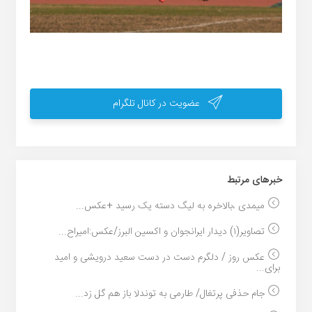
عضویت در کانال تلگرام
خبر‌های مرتبط
میمدی ،بالاخره به لیگ دسته یک رسید +عکس...
تصاویر(۱) دیدار ایرانجوان و اکسین البرز/عکس:امیراح...
عکس روز / دلگرم دست در دست سعید درویشی و امید
برای...
جام حذفی پرتغال/ طارمی به توندلا باز هم گل زد...