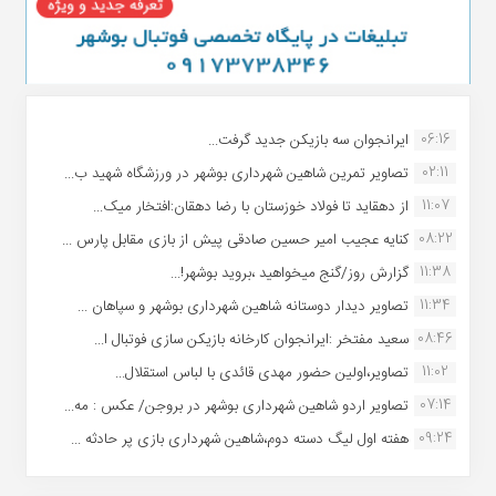
06:16
ایرانجوان سه بازیکن جدید گرفت...
02:11
تصاویر تمرین شاهین شهردارى بوشهر در ورزشگاه شهید ب...
11:07
از دهقاید تا فولاد خوزستان با رضا دهقان:افتخار میک...
08:22
کنایه عجیب امیر حسین صادقی پیش از بازی مقابل پارس ...
11:38
گزارش روز/گنج میخواهید ،بروید بوشهر!...
11:34
تصاویر دیدار دوستانه شاهین شهردارى بوشهر و سپاهان ...
08:46
سعید مفتخر :ایرانجوان کارخانه بازیکن سازی فوتبال ا...
11:02
تصاویر،اولین حضور مهدی قائدی با لباس استقلال...
07:14
تصاویر اردو شاهین شهرداری بوشهر در بروجن/ عکس : مه...
09:24
هفته اول لیگ دسته دوم،شاهین شهرداری بازی پر حادثه ...