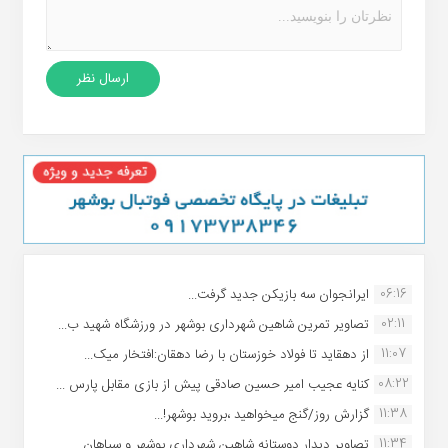
06:16
ایرانجوان سه بازیکن جدید گرفت...
02:11
تصاویر تمرین شاهین شهردارى بوشهر در ورزشگاه شهید ب...
11:07
از دهقاید تا فولاد خوزستان با رضا دهقان:افتخار میک...
08:22
کنایه عجیب امیر حسین صادقی پیش از بازی مقابل پارس ...
11:38
گزارش روز/گنج میخواهید ،بروید بوشهر!...
11:34
تصاویر دیدار دوستانه شاهین شهردارى بوشهر و سپاهان ...