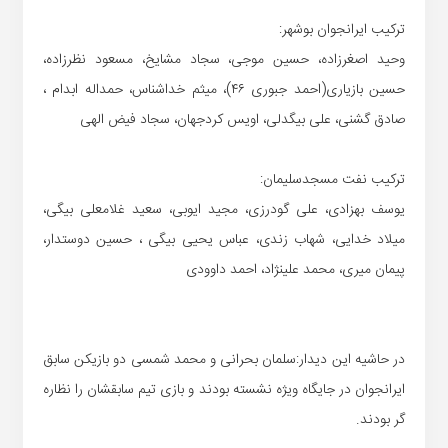
ترکیب ایرانجوان بوشهر:
وحید اصغرزاده، حسین موجی، سجاد مشایخ، مسعود نظرزاده،
حسین بازیاری(احمد جبوری ۴۶)، میثم خداشناس، حمداله ابدام ،
صادق گشنی، علی بیگدلی، اویس کردجهان، سجاد فیض الهی
ترکیب نفت مسجدسلیمان:
یوسف بهزادی، علی گودرزی، مجید ایوبی، سعید غلامعلی بیگی،
میلاد خدایی، شهاب زندی، عباس یحیی بیگی ، حسین دوستدار،
پیمان میری، محمد علینژاد، احمد داوودی
در حاشیه این دیدار:سلمان بحرانی و محمد شمسی دو بازیکن سابق
ایرانجوان در جایگاه ویژه نشسته بودند و بازی تیم سابقشان را نظاره
گر بودند.