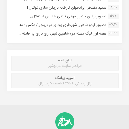
08:46
سعید مفتخر :ایرانجوان کارخانه بازیکن سازی فوتبال ا...
11:02
تصاویر،اولین حضور مهدی قائدی با لباس استقلال...
07:14
تصاویر اردو شاهین شهرداری بوشهر در بروجن/ عکس : مه...
09:24
هفته اول لیگ دسته دوم،شاهین شهرداری بازی پر حادثه ...
لیان ایده
طراحی سایت در بوشهر
اسپید پیامک
پنل پیامکی با ۹۵٪ تخفیف خرید پنل