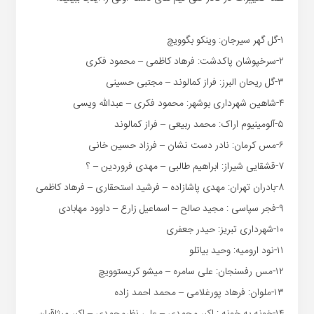
۱-گل گهر سیرجان: وینکو بگوویچ
۲-سرخپوشان پاکدشت: فرهاد کاظمی – محمود فکری
۳-گل ریحان البرز: فراز کمالوند – مجتبی حسینی
۴-شاهین شهرداری بوشهر: محمود فکری – عبدالله ویسی
۵-آلومینیوم اراک: محمد ربیعی – فراز کمالوند
۶-مس کرمان: نادر دست نشان – فرزاد حسین خانی
۷-قشقایی شیراز: ابراهیم طالبی – مهدی فروردین – ؟
۸-بادران تهران: مهدی پاشازاده – فرشید استحقاری – فرهاد کاظمی
۹-فجر سپاسی : مجید صالح – اسماعیل زارع – داوود مهابادی
۱۰-شهرداری تبریز: حیدر جعفری
۱۱-نود ارومیه: وحید بیاتلو
۱۲-مس رفسنجان: علی سامره – میشو کریستوویچ
۱۳-ملوان: فرهاد پورغلامی – محمد احمد زاده
۱۴-خونه به خونه : اکبر محمدی – علی نظرمحمدی – اکبر میثاقیان