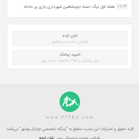
09:24
هفته اول لیگ دسته دوم،شاهین شهرداری بازی پر حادثه ...
لیان ایده
طراحی سایت در بوشهر
اسپید پیامک
پنل پیامکی با ۹۵٪ تخفیف خرید پنل
کلیه حقوق و امتیازات این سایت متعلق به "پایگاه تخصصی فوتبال بوشهر" می‌باشد.
طراحی سایت و میزبانی وب :
لیان ایده