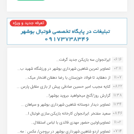
06:16
ایرانجوان سه بازیکن جدید گرفت...
02:11
تصاویر تمرین شاهین شهردارى بوشهر در ورزشگاه شهید ب...
11:07
از دهقاید تا فولاد خوزستان با رضا دهقان:افتخار میک...
08:22
کنایه عجیب امیر حسین صادقی پیش از بازی مقابل پارس ...
11:38
گزارش روز/گنج میخواهید ،بروید بوشهر!...
11:34
تصاویر دیدار دوستانه شاهین شهردارى بوشهر و سپاهان ...
08:46
سعید مفتخر :ایرانجوان کارخانه بازیکن سازی فوتبال ا...
11:02
تصاویر،اولین حضور مهدی قائدی با لباس استقلال...
07:14
تصاویر اردو شاهین شهرداری بوشهر در بروجن/ عکس : مه...