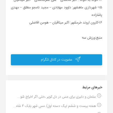
۱۵- شهرداری ماهشهر: داوود مهابادی – مجید نامجو مطلق – مهدی
پاشازاده
۱۶-کارون اروند خرمشهر: اکبر میثاقیان – هومن افاضلی
منبع:ورزش سه
عضویت در کانال تلگرام
خبر‌های مرتبط
سلمان و دلبری برای مس در دل کویر ،حتی اگر اخراج شو...
هفته بیست و ششم لیگ دسته اول/ مس شهر بابک 2 شاه...