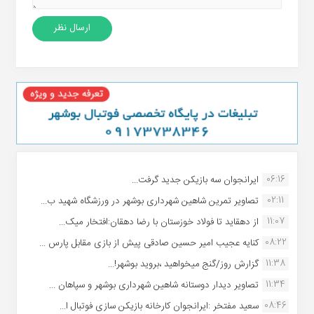
06:16
ایرانجوان سه بازیکن جدید گرفت...
02:11
تصاویر تمرین شاهین شهردارى بوشهر در ورزشگاه شهید ب...
11:07
از دهقاید تا فولاد خوزستان با رضا دهقان:افتخار میک...
08:22
کنایه عجیب امیر حسین صادقی پیش از بازی مقابل پارس ...
11:38
گزارش روز/گنج میخواهید ،بروید بوشهر!...
11:34
تصاویر دیدار دوستانه شاهین شهردارى بوشهر و سپاهان ...
08:46
سعید مفتخر :ایرانجوان کارخانه بازیکن سازی فوتبال ا...