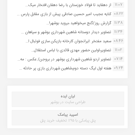
11:07
از دهقاید تا فولاد خوزستان با رضا دهقان:افتخار میک...
08:22
کنایه عجیب امیر حسین صادقی پیش از بازی مقابل پارس ...
11:38
گزارش روز/گنج میخواهید ،بروید بوشهر!...
11:34
تصاویر دیدار دوستانه شاهین شهردارى بوشهر و سپاهان ...
08:46
سعید مفتخر :ایرانجوان کارخانه بازیکن سازی فوتبال ا...
11:02
تصاویر،اولین حضور مهدی قائدی با لباس استقلال...
07:14
تصاویر اردو شاهین شهرداری بوشهر در بروجن/ عکس : مه...
09:24
هفته اول لیگ دسته دوم،شاهین شهرداری بازی پر حادثه ...
لیان ایده
طراحی سایت در بوشهر
اسپید پیامک
پنل پیامکی با ۹۵٪ تخفیف خرید پنل