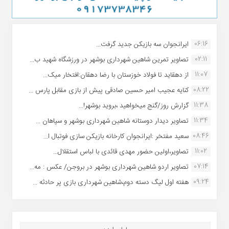
06:16
ایرانجوان سه بازیکن جدید گرفت...
02:11
تصاویر تمرین شاهین شهردارى بوشهر در ورزشگاه شهید ب...
11:07
از دهقاید تا فولاد خوزستان با رضا دهقان:افتخار میک...
08:22
کنایه عجیب امیر حسین صادقی پیش از بازی مقابل پارس ...
11:38
گزارش روز/گنج میخواهید ،بروید بوشهر!...
11:34
تصاویر دیدار دوستانه شاهین شهردارى بوشهر و سپاهان ...
08:46
سعید مفتخر :ایرانجوان کارخانه بازیکن سازی فوتبال ا...
11:02
تصاویر،اولین حضور مهدی قائدی با لباس استقلال...
07:14
تصاویر اردو شاهین شهرداری بوشهر در بروجن/ عکس : مه...
09:24
هفته اول لیگ دسته دوم،شاهین شهرداری بازی پر حادثه ...