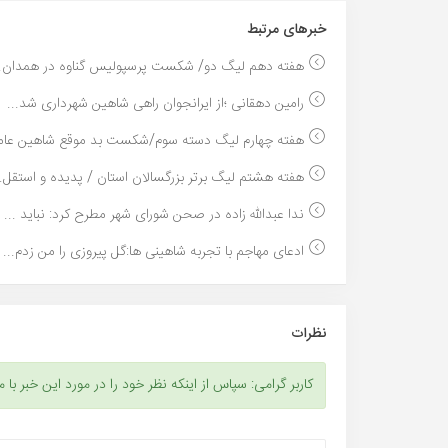
خبر‌های مرتبط
هفته دهم لیگ دو/ شکست پرسپولیس گناوه در همدان..
رامین دهقانی ؛از ایرانجوان راهی شاهین شهرداری شد...
هفته چهارم لیگ دسته سوم/شکست بد موقع شاهین عامر
هفته هشتم لیگ برتر بزرگسالان استان / پدیده و استقل..
ندا عبدالله زاده در صحن شورای شهر مطرح کرد: نباید ...
ادعای مهاجم با تجربه شاهینی ها:گل پیروزی را من زدم...
نظرات
کاربر گرامی: سپاس از اینکه نظر خود را در مورد این خبر با م