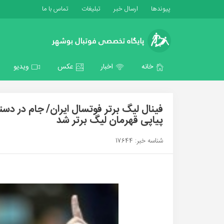
پیوندها
ارسال خبر
تبلیغات
تماس با ما
خانه
اخبار
عکس
ویدیو
فینال لیگ برتر فوتسال ایران/ جام در دس
پیاپی قهرمان لیگ برتر شد
شناسه خبر: 17644