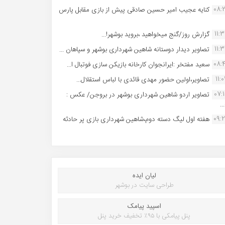
08:
کنایه عجیب امیر حسین صادقی پیش از بازی مقابل پارس
11:
گزارش روز/گنج میخواهید ،بروید بوشهر!...
11:
تصاویر دیدار دوستانه شاهین شهردارى بوشهر و سپاهان ...
08:
سعید مفتخر :ایرانجوان کارخانه بازیکن سازی فوتبال ا...
11:0
تصاویر،اولین حضور مهدی قائدی با لباس استقلال...
07:
تصاویر اردو شاهین شهرداری بوشهر در بروجن/ عکس :
..
09:
هفته اول لیگ دسته دوم،شاهین شهرداری بازی پر حادثه
لیان ایده
طراحی سایت در بوشهر
اسپید پیامک
پنل پیامکی با ۹۵٪ تخفیف خرید پنل