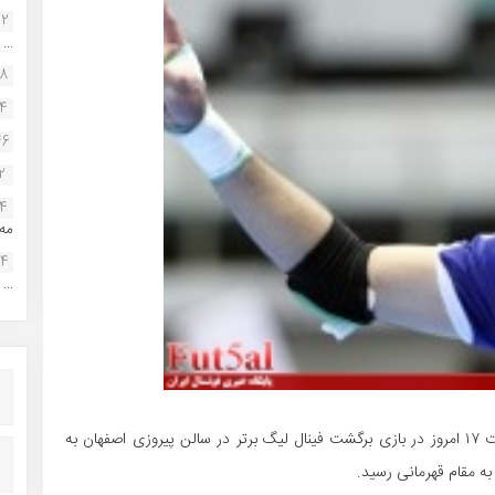
22
...
38
34
46
2
14
مه.
24
...
از ساعت ۱۷ امروز در بازی برگشت فینال لیگ برتر در سالن پیروزی اصفهان به