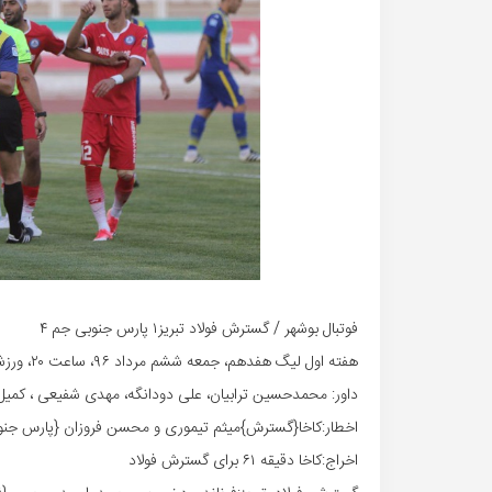
فوتبال بوشهر / گسترش فولاد تبریز۱ پارس جنوبی جم ۴
هفته اول لیگ هفدهم، جمعه ششم مرداد ۹۶، ساعت ۲۰، ورزشگاه یادگار امام تبریز
داور: محمدحسین ترابیان، علی دودانگه، مهدی شفیعی ، کمیل
اخطار:کاخا{گسترش}میثم تیموری و محسن فروزان {پارس جنو
اخراج:کاخا دقیقه ۶۱ برای گسترش فولاد