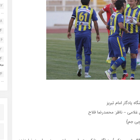
22
...
38
34
46
2
14
مه.
24
...
 غلامی – ناظر: محمدرضا فلاح
بی جم}