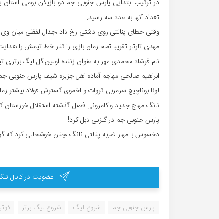
تعداد آنها به عدد سه رسید.
وقتی خطای پنالتی روی دشتی رخ داد ،جدال لفظی میان و
مهدی تارتار تقریبا تمام زمان بازی را کنار خط تیمش را هدایت
نام فرشاد محمدی مهر به عنوان زننده اولین گل لیگ برتری ت
ابراهیم صالحی مهاجم آماده اهل جزیره شیف پارس جنوبی جم 
لوکا بوناچیچ سرمربی کروات و اخموی گسترش فولاد بیشتر زم
پارس جنوبی جم در گلزنی دبل کرد!
دخسوس با مهار ضربه پنالتی نانگ ،چنان خوشحالی کرد که گویا بازی تمام شده 
عضویت در کانال تلگر
پارس جنوبی جم
شروع لیگ
شروع لیگ برتر
فوتب