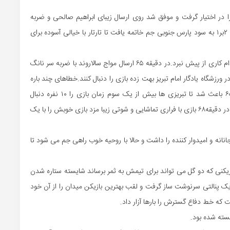
ا در اختیار گرفت و موفق شد روی ارسال زیبای ابراهیم صالحی و ضربه
آلویس نانگ گل دوم خود را به ثمر برساند.نیمه اول با نتیجه ۲بر۱ به سود پارس جنوبی جم خاتمه یافت تا تارتار با خیالی آسوده برای
در نیمه دوم لوکا بوناچیچ دست به دو تعویض زد اما هیچ کدام کاری از پیش نبرد.در دقیقه ۶۵ ارسال مواج سالاروند با ضربه سر نانگ
ورزشگاه یادگار امام تبریز بهت زده بازی را دنبال کنند.خطاهای چند باره
کاخا هافبک گرجستانی گسترش باعث اخراج وی در دقیقه ۶۰ باعث شد تا تبریزی ها بیش از یک سوم زمان بازی را ۱۰ نفره دنبال
کنند.علی دشتی بال راست پر جنب و جوش پارس جنوبی جم در دقیقه۶۸ بازی با فراری تماشایی و شوتی زیبا مزد بازی خوبش را با یک
انه و امیدوار کننده را داشت و حالا با روحیه خوب راهی جم می شود تا
ازیکنی که دو گل می تواند برای تیمش به ثمر برساند شایسته ستاره شدن
 پنالتی سرنوشت ساز گرفت و لقب بهترین بازیکن میدان را از آن خود
 که خط دفاع گسترش را بارها آزار داد.
بسته شده بود.