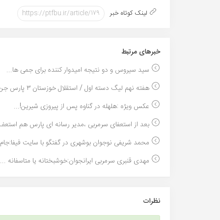
لینک کوتاه خبر
خبر‌های مرتبط
سید سیروس و دو نتیجه امیدوار کننده برای جمی ها...
هفته نهم لیگ دسته اول / استقلال خوزستان ۳ پارس جن...
عکس ویژه :هلهله در گناوه پس از پیروزی شیرین!...
بعد از استعفای سرمربی ،مدیر رسانه ای پارس هم استعف.
محمد شریفی نوجوان بوشهری در گفتگو با سایت فیفا:جام..
مهدی قنبری سرمربی ایرانجوان:خوشبختانه یا متاسفانه ...
نظرات