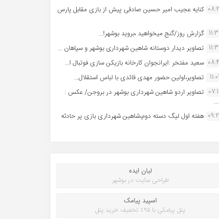
08:
کنایه عجیب امیر حسین صادقی پیش از بازی مقابل پارس
11:
گزارش روز/گنج میخواهید ،بروید بوشهر!...
11:
تصاویر دیدار دوستانه شاهین شهردارى بوشهر و سپاهان ...
08:
سعید مفتخر :ایرانجوان کارخانه بازیکن سازی فوتبال ا...
11:0
تصاویر،اولین حضور مهدی قائدی با لباس استقلال...
07:
تصاویر اردو شاهین شهرداری بوشهر در بروجن/ عکس :
..
09:
هفته اول لیگ دسته دوم،شاهین شهرداری بازی پر حادثه
لیان ایده
طراحی سایت در بوشهر
اسپید پیامک
پنل پیامکی با ۹۵٪ تخفیف خرید پنل