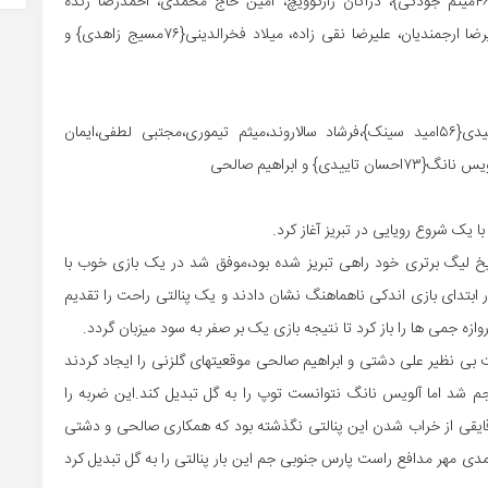
گسترش فولاد تبریز:فرناندو دخسوس، سید احمد موسوی{۴۶میثم جودکی}، دراگان زارکوویچ، امین حاج محمدی، احمدرضا زنده
روح{۴۶علی چراغعلی}، کاخاکاخبر شویلی، رضا خالقی فر، علیرضا ارجمندیان، علیرضا نقی زاده، میلاد فخرالدینی{۷۶مسیج زاهدی} و
پارس جنوبی جم:محسن فروزان،میثم نقی زاده،مهدی زبیدی{۵۶امید سینک}،فرشاد سالاروند،میثم تیموری،مجتبی لطفی،ایمان
ا یک شروع رویایی در تبریز آغاز کرد.
اریخ لیگ برتری خود راهی تبریز شده بود،موفق شد در یک بازی خوب با
 تارتار ابتدای بازی اندکی ناهماهنگ نشان دادند و یک پنالتی راحت را تقدیم
ازه جمی ها را باز کرد تا نتیجه بازی یک بر صفر به سود میزبان گردد.
عت بی نظیر علی دشتی و ابراهیم صالحی موقعیتهای گلزنی را ایجاد کردند
جنوبی جم شد اما آلویس نانگ نتوانست توپ را به گل تبدیل کند.این ضربه را
قایقی از خراب شدن این پنالتی نگذشته بود که همکاری صالحی و دشتی
 مهر مدافع راست پارس جنوبی جم این بار پنالتی را به گل تبدیل کرد