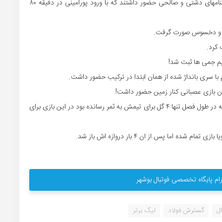
در ترکیب ابتدایی پارس جنوبی جم دو بازیکن بومی استان بنامهای دشتی و صالحی حضور داشتند که با ورود پورامینی در دقیقه ۸۰
ی و دخسوس صورت گرفت.
 کرد.
یم جمی ها ثبت شد!
با سری بانداژ شده از همان ابتدا در ترکیب حضور داشت.
ان بازی عصبانی کنار زمین حضور داشت!
نانگ مهاج جدید و کامرونی فصل گذشته استقلال خوزستان که در طول فصل تنها ۴ گل برای تیمش به ثمر رسانده بود در این بازی برای
اما پس از ان ۴ بار دروازه اش باز شد.
ام پایگاه تخصصی فوتبال بوشهر
ال
گسترش فولاد
لیگ برتر