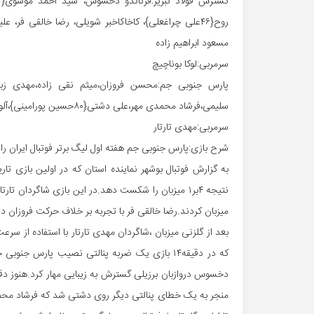
مسعود ابراهیم زاده
سرمربی:لوکا بوناچیچ
سلیمی،فرشاد محمدی مهر،علی دشتی{۸۰حسین پورامینی}،آلویس نانگ{۷۳احسان تاییدی} و ابراهیم صالحی
سرمربی:مهدی تارتار
شرح بازی:پارس جنوبی جم هفته اول لیگ برتر فوتبال ایران را ب
به گزارش فوتبال بوشهر نماینده استان که در اولین بازی ت
نتیجه ۴بر۱ میزبان را شکست دهد.در این بازی شاگردان
میزبان کردند.رضا خالقی فر با تجربه بر خلاف حرکت فروزان درو
بعد از گلزنی میزبان ،شاگردان مهدی تارتار با استفاده از سر
که در دقیقه۱۴ بازی یک ضربه پنالتی نصیب پارس 
دخسوس دروازبان برزیلی گسترش به زیبایی مهار کرد.هنوز د
منجر به یک خطای پنالتی دیگر روی دشتی شد که فرشاد محمدی