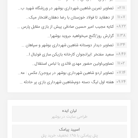
02:11
تصاویر تمرین شاهین شهردارى بوشهر در ورزشگاه شهید ب...
11:07
از دهقاید تا فولاد خوزستان با رضا دهقان:افتخار میک...
08:22
کنایه عجیب امیر حسین صادقی پیش از بازی مقابل پارس ...
11:38
گزارش روز/گنج میخواهید ،بروید بوشهر!...
11:34
تصاویر دیدار دوستانه شاهین شهردارى بوشهر و سپاهان ...
08:46
سعید مفتخر :ایرانجوان کارخانه بازیکن سازی فوتبال ا...
11:02
تصاویر،اولین حضور مهدی قائدی با لباس استقلال...
07:14
تصاویر اردو شاهین شهرداری بوشهر در بروجن/ عکس : مه...
09:24
هفته اول لیگ دسته دوم،شاهین شهرداری بازی پر حادثه ...
لیان ایده
طراحی سایت در بوشهر
اسپید پیامک
پنل پیامکی با ۹۵٪ تخفیف خرید پنل