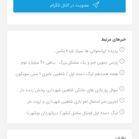
عضویت در کانال تلگرام
خبر‌های مرتبط
پدیده ایرانجوانی ها سرباز شد+عکس...
پارس جنوبی جم و یک مشکل بزرگ : بدهی 20 میلیارد توم...
هفته هجدهم لیگ دسته اول / شاهین عامری 1 مس سونگون
...
سوال روز،بازی های خانگی شاهین شهرداری پخش زنده دار...
آخرین خبر:احتمال لغو بازی شاهین شهرداری و اروند خر...
لیگ دسته اول فوتبال ساحل کشور/ دریانوردان بوشهر با...
نظرات