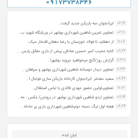
06:16
ایرانجوان سه بازیکن جدید گرفت...
02:11
تصاویر تمرین شاهین شهردارى بوشهر در ورزشگاه شهید ب...
11:07
از دهقاید تا فولاد خوزستان با رضا دهقان:افتخار میک...
08:22
کنایه عجیب امیر حسین صادقی پیش از بازی مقابل پارس ...
11:38
گزارش روز/گنج میخواهید ،بروید بوشهر!...
11:34
تصاویر دیدار دوستانه شاهین شهردارى بوشهر و سپاهان ...
08:46
سعید مفتخر :ایرانجوان کارخانه بازیکن سازی فوتبال ا...
11:02
تصاویر،اولین حضور مهدی قائدی با لباس استقلال...
07:14
تصاویر اردو شاهین شهرداری بوشهر در بروجن/ عکس : مه...
09:24
هفته اول لیگ دسته دوم،شاهین شهرداری بازی پر حادثه ...
لیان ایده