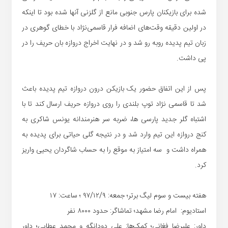
شده برای بازیکنان پارس جنوبی مانع از گلزنی آنها شده بود تا اینکه
در اولین دقیقه وقت‌های اضافه فرار قاسمی‌نژاد با خطای گوهری در
زبان تیم پدیده روبه رو شد و در نهایت اخراج دروازه بان حریف را در
پی داشت.
پس از این اتفاق حضور یک بازیکن درون دروازه تیم پدیده باعث
شد تا قاسمی نژاد توپ بلندی را روی دروازه حریف ارسال کند تا با
اشتباه گلر جدید پارسی ها، ضربه سر هنرمندانه یونس شاکری به
کنج دروازه این تیم وارد شد و در نتیجه گلی حیاتی برای پدیده به
همراه داشت و سه امتیاز به موقع را به حساب شاگردان یحیی واریز
کرد.
هفته بیست و سوم لیگ برتر؛ جمعه: ۹۷/۱۲/۹ ؛ ساعت: ۱۷
استادیوم: امام رضا مشهد؛ تماشاگر: حدود ۸۰۰۰ نفر
داور: علیرضا فغانی؛ کمک‌ها: علی دودانگه و محمد عطایی؛ داور