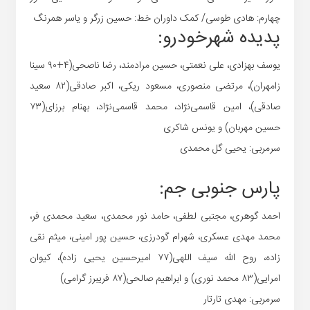
چهارم: هادی طوسی/ کمک داوران خط: حسین زرگر و یاسر همرنگ
پدیده شهرخودرو:
یوسف بهزادی، علی نعمتی، حسین مرادمند، رضا ناصحی(۴+۹۰ سینا
زامهران)، مرتضی منصوری، مسعود ریکی، اکبر صادقی(۸۲ سعید
صادقی)، امین قاسمی‌نژاد، محمد قاسمی‌نژاد، بهنام برزای(۷۳
حسین مهربان) و یونس شاکری
سرمربی: یحیی گل محمدی
پارس جنوبی جم:
احمد گوهری، مجتبی لطفی، حامد نور محمدی، سعید محمدی فر،
محمد مهدی عسکری، شهرام گودرزی، حسین پور امینی، میثم نقی
زاده، روح الله سیف اللهی(۷۷ امیرحسین یحیی زاده)، کیوان
امرایی(۸۳ محمد نوری) و ابراهیم صالحی(۸۷ فریبرز گرامی)
سرمربی: مهدی تارتار