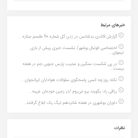
خبر‌های مرتبط
گزارش:قائدی بدشانس در زدن گل شماره 10! طلسم ستاره ...
اختصاصی فوتبال بوشهر/ نشست خبری پیش از بازی
تیمهای...
در پی شکست سنگین و عجیب پارس جنوبی جم در هفته
بیست...
نکته روز:چه کسی پاسخگوی سئوالات هواداران ایرانجوان...
رزاقی راد: بگویند برو می‌روم /در زمین خودمان غریبه...
داوران بوشهری در هفته شانزدهم لیگ یک ابلاغ گرفتند...
نظرات