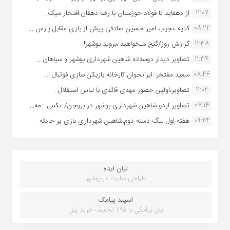
11:07
از دهقاید تا فولاد خوزستان با رضا دهقان:افتخار میک...
08:22
کنایه عجیب امیر حسین صادقی پیش از بازی مقابل پارس ...
11:38
گزارش روز/گنج میخواهید ،بروید بوشهر!...
11:34
تصاویر دیدار دوستانه شاهین شهردارى بوشهر و سپاهان ...
08:46
سعید مفتخر :ایرانجوان کارخانه بازیکن سازی فوتبال ا...
11:02
تصاویر،اولین حضور مهدی قائدی با لباس استقلال...
07:14
تصاویر اردو شاهین شهرداری بوشهر در بروجن/ عکس : مه...
09:24
هفته اول لیگ دسته دوم،شاهین شهرداری بازی پر حادثه ...
لیان ایده
طراحی سایت در بوشهر
اسپید پیامک
پنل پیامکی با ۹۵٪ تخفیف خرید پنل