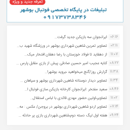
06:16
ایرانجوان سه بازیکن جدید گرفت...
02:11
تصاویر تمرین شاهین شهردارى بوشهر در ورزشگاه شهید ب...
11:07
از دهقاید تا فولاد خوزستان با رضا دهقان:افتخار میک...
08:22
کنایه عجیب امیر حسین صادقی پیش از بازی مقابل پارس ...
11:38
گزارش روز/گنج میخواهید ،بروید بوشهر!...
11:34
تصاویر دیدار دوستانه شاهین شهردارى بوشهر و سپاهان ...
08:46
سعید مفتخر :ایرانجوان کارخانه بازیکن سازی فوتبال ا...
11:02
تصاویر،اولین حضور مهدی قائدی با لباس استقلال...
07:14
تصاویر اردو شاهین شهرداری بوشهر در بروجن/ عکس : مه...
09:24
هفته اول لیگ دسته دوم،شاهین شهرداری بازی پر حادثه ...