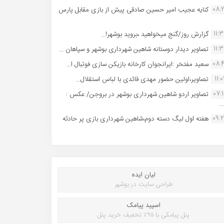
08:
کنایه عجیب امیر حسین صادقی پیش از بازی مقابل پارس
11:
گزارش روز/گنج میخواهید ،بروید بوشهر!...
11:
تصاویر دیدار دوستانه شاهین شهردارى بوشهر و سپاهان ...
08:
سعید مفتخر :ایرانجوان کارخانه بازیکن سازی فوتبال ا...
11:0
تصاویر،اولین حضور مهدی قائدی با لباس استقلال...
07:
تصاویر اردو شاهین شهرداری بوشهر در بروجن/ عکس :
..
09:
هفته اول لیگ دسته دوم،شاهین شهرداری بازی پر حادثه
لیان ایده
طراحی سایت در بوشهر
اسپید پیامک
پنل پیامکی با ۹۵٪ تخفیف خرید پنل