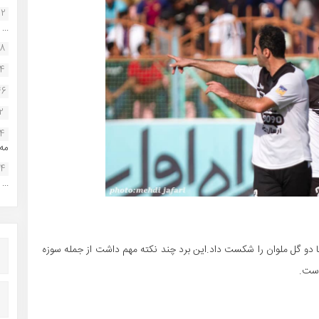
22
...
38
34
46
2
14
مه.
24
...
 دو گل ملوان را شکست داد.این برد چند نکته مهم داشت از جمله سوزه
است.