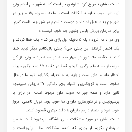
دست نشان تصریح کرد: « اولین بار است که به شهر جم آمدم ولی
این شهر خوب نیازمند امکانات است و ما به عسلویه رفتیم زیرا در
شهر جم به ما هتل ندادند و دوست داشتیم در شهر جم اقامت کنیم.
برای سازمان ورزش پارس جنوبی جم خوب نیست.»
وی در ادامه افزود:« بله ۵ دقیقه اول بازی هر کدام یک خطا کردند و
یک اخطار گرفتند این یعنی چی؟! یعنی بازیکنانم دیگر نباید خطا
کنند تا دقیقه ۹۰، داور در چهار صحنه در حمله بودیم ولی بازیکن
حریف از حمله ما جلوگیری کرد و فقط در دقیقه ۸۵ به بازیکن حریف
اخطار داد اما داور است و باید به او احترام بگذرایم. تیم ما در حال
سقوط است و کوچکترین اشتباه روی زندگی ۳۰ بازیکن سپیدرود
تاثیر دارد و همه چیز به سوت داور مربوط است. در بازی با
پرسپولیس و تراکتورسازی داوری ها خوب بود. کوپال ناظمی امروز
خوب نبود و انتظار داریم داوران با دقت بهتری قضاوت کنند.
دست نشان در مورد مشکلات مالی باشگاه سپیدرود گفت: « من
می‌توانم بگویم از روزی که آمدم مشکلات مالی پابرجاست و