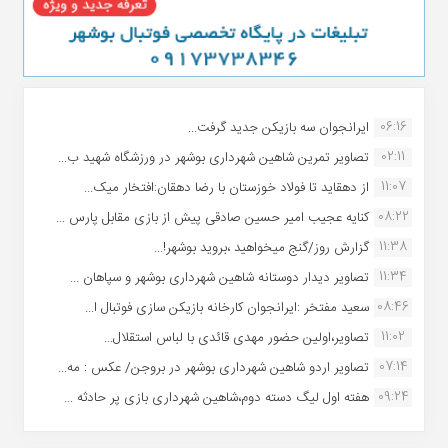
06:16
ایرانجوان سه بازیکن جدید گرفت...
02:11
تصاویر تمرین شاهین شهردارى بوشهر در ورزشگاه شهید ب...
11:07
از دهقاید تا فولاد خوزستان با رضا دهقان:افتخار میک...
08:22
کنایه عجیب امیر حسین صادقی پیش از بازی مقابل پارس ...
11:38
گزارش روز/گنج میخواهید ،بروید بوشهر!...
11:34
تصاویر دیدار دوستانه شاهین شهردارى بوشهر و سپاهان ...
08:46
سعید مفتخر :ایرانجوان کارخانه بازیکن سازی فوتبال ا...
11:02
تصاویر،اولین حضور مهدی قائدی با لباس استقلال...
07:14
تصاویر اردو شاهین شهرداری بوشهر در بروجن/ عکس : مه...
09:24
هفته اول لیگ دسته دوم،شاهین شهرداری بازی پر حادثه ...