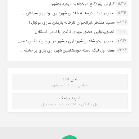
11:38
گزارش روز/گنج میخواهید ،بروید بوشهر!...
11:34
تصاویر دیدار دوستانه شاهین شهردارى بوشهر و سپاهان ...
08:46
سعید مفتخر :ایرانجوان کارخانه بازیکن سازی فوتبال ا...
11:02
تصاویر،اولین حضور مهدی قائدی با لباس استقلال...
07:14
تصاویر اردو شاهین شهرداری بوشهر در بروجن/ عکس : مه...
09:24
هفته اول لیگ دسته دوم،شاهین شهرداری بازی پر حادثه ...
لیان ایده
طراحی سایت در بوشهر
اسپید پیامک
پنل پیامکی با ۹۵٪ تخفیف خرید پنل