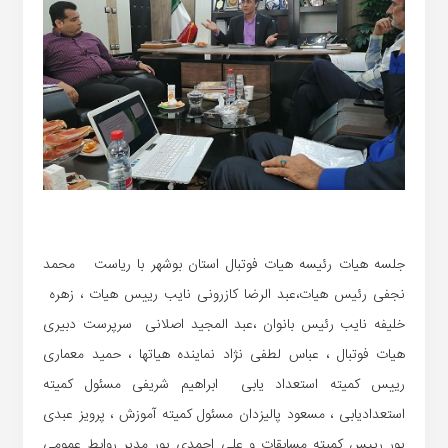
جلسه هیات رئیسه هیات فوتبال استان بوشهر با ریاست محمد
نجفی رئیس هیات،عبد الرضا کازرونی نایب رییس هیات ، زهره
خلیفه نایب رئیس بانوان ،عبد المجید اصلانی سرپرست دبیری
هیات فوتبال ، عباس لطفی نژاد نماینده هیاتها ، حمید معماری
رییس کمیته استعداد یابی ابراهیم شریفی مسئول کمیته
استعدادیابی ، مسعود پالیزدان مسئول کمیته آموزش ، پرویز عبدی
پور رییس کمیته مسابقات و علی احمدی پور مدیر روابط عمومی