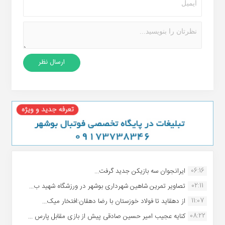
06:16
ایرانجوان سه بازیکن جدید گرفت...
02:11
تصاویر تمرین شاهین شهردارى بوشهر در ورزشگاه شهید ب...
11:07
از دهقاید تا فولاد خوزستان با رضا دهقان:افتخار میک...
08:22
کنایه عجیب امیر حسین صادقی پیش از بازی مقابل پارس ...