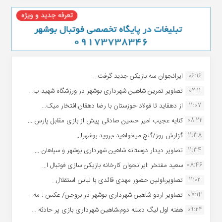
06:16
ایرانجوان سه بازیکن جدید گرفت...
02:11
تصاویر تمرین شاهین شهردارى بوشهر در ورزشگاه شهید ب...
11:07
از دهقاید تا فولاد خوزستان با رضا دهقان:افتخار میک...
08:22
کنایه عجیب امیر حسین صادقی پیش از بازی مقابل پارس ...
11:38
گزارش روز/گنج میخواهید ،بروید بوشهر!...
11:34
تصاویر دیدار دوستانه شاهین شهردارى بوشهر و سپاهان ...
08:46
سعید مفتخر :ایرانجوان کارخانه بازیکن سازی فوتبال ا...
11:02
تصاویر،اولین حضور مهدی قائدی با لباس استقلال...
07:14
تصاویر اردو شاهین شهرداری بوشهر در بروجن/ عکس : مه...
09:24
هفته اول لیگ دسته دوم،شاهین شهرداری بازی پر حادثه ...