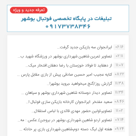
06:16
ایرانجوان سه بازیکن جدید گرفت...
02:11
تصاویر تمرین شاهین شهردارى بوشهر در ورزشگاه شهید ب...
11:07
از دهقاید تا فولاد خوزستان با رضا دهقان:افتخار میک...
08:22
کنایه عجیب امیر حسین صادقی پیش از بازی مقابل پارس ...
11:38
گزارش روز/گنج میخواهید ،بروید بوشهر!...
11:34
تصاویر دیدار دوستانه شاهین شهردارى بوشهر و سپاهان ...
08:46
سعید مفتخر :ایرانجوان کارخانه بازیکن سازی فوتبال ا...
11:02
تصاویر،اولین حضور مهدی قائدی با لباس استقلال...
07:14
تصاویر اردو شاهین شهرداری بوشهر در بروجن/ عکس : مه...
09:24
هفته اول لیگ دسته دوم،شاهین شهرداری بازی پر حادثه ...