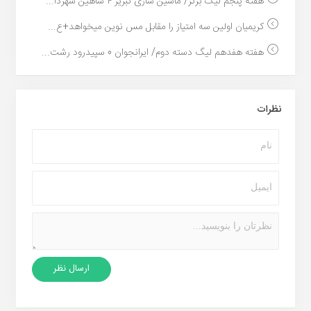
هفته پنجم لیگ برتر/ ماشین سازی تبریز ۴ شاهین شهردا...
کریمیان اولین سه امتیاز را مقابل مس نوین میخواهد+ع...
هفته هفدهم لیگ دسته دوم/ ایرانجوان 0 سپیدرود رشت...
نظرات