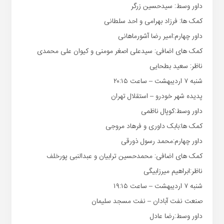
داور وسط: سیدحسین زرگر
کمک ها: فرزاد بهرامی و احد سلطانی
داور چهارم:امیر رضا آشورماهانی
کمک های اضافی: سیدعلی اصغر مومنی و کیوان علی محمدی
ناظر: سعید بطحایی
شنبه ۷ اردیبهشت – ساعت ۲۰:۱۵
پدیده شهر خودرو – استقلال تهران
داور وسط:کوپال ناظمی
کمک ها:بابک داوری و فرهاد مروجی
داور چهارم:محمد رسول ذورقی
کمک های اضافی: محمدحسین ترابیان و عبدالنبی پورخلف
ناظر:ابراهیم میرزابیگی
شنبه ۷ اردیبهشت – ساعت ۱۹:۱۵
صنعت نفت آبادان – نفت مسجد سلیمان
داور وسط:رضا عادل