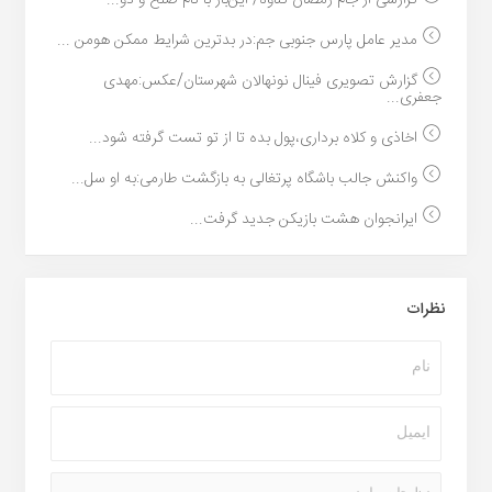
گزارشی از جام رمضان گناوه/ این‌بار با نام صلح و دو...
مدیر عامل پارس جنوبی جم:در بدترین شرایط ممکن هومن ...
گزارش تصویری فینال نونهالان شهرستان/عکس:مهدی
جعفری...
اخاذی و کلاه برداری،پول بده تا از تو تست گرفته شود...
واکنش جالب باشگاه پرتغالی به بازگشت طارمی:به او سل...
ایرانجوان هشت بازیکن جدید گرفت...
نظرات