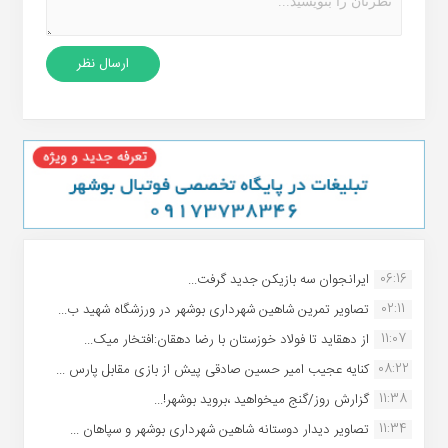
06:16
ایرانجوان سه بازیکن جدید گرفت...
02:11
تصاویر تمرین شاهین شهردارى بوشهر در ورزشگاه شهید ب...
11:07
از دهقاید تا فولاد خوزستان با رضا دهقان:افتخار میک...
08:22
کنایه عجیب امیر حسین صادقی پیش از بازی مقابل پارس ...
11:38
گزارش روز/گنج میخواهید ،بروید بوشهر!...
11:34
تصاویر دیدار دوستانه شاهین شهردارى بوشهر و سپاهان ...