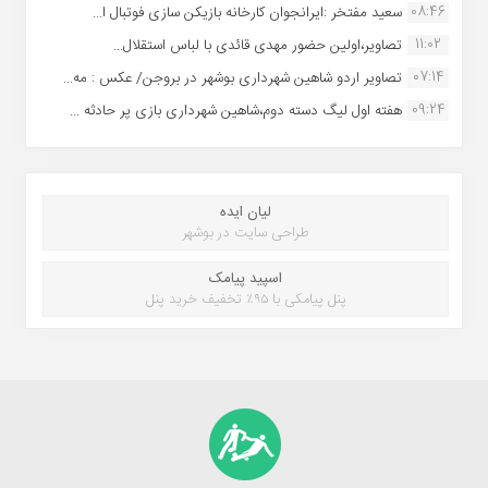
08:46
سعید مفتخر :ایرانجوان کارخانه بازیکن سازی فوتبال ا...
11:02
تصاویر،اولین حضور مهدی قائدی با لباس استقلال...
07:14
تصاویر اردو شاهین شهرداری بوشهر در بروجن/ عکس : مه...
09:24
هفته اول لیگ دسته دوم،شاهین شهرداری بازی پر حادثه ...
لیان ایده
طراحی سایت در بوشهر
اسپید پیامک
پنل پیامکی با ۹۵٪ تخفیف خرید پنل