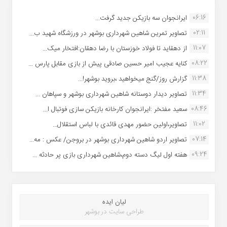
06:16
ایرانجوان سه بازیکن جدید گرفت...
02:11
تصاویر تمرین شاهین شهردارى بوشهر در ورزشگاه شهید ب...
11:07
از دهقاید تا فولاد خوزستان با رضا دهقان:افتخار میک...
08:22
کنایه عجیب امیر حسین صادقی پیش از بازی مقابل پارس ...
11:38
گزارش روز/گنج میخواهید ،بروید بوشهر!...
11:34
تصاویر دیدار دوستانه شاهین شهردارى بوشهر و سپاهان ...
08:46
سعید مفتخر :ایرانجوان کارخانه بازیکن سازی فوتبال ا...
11:02
تصاویر،اولین حضور مهدی قائدی با لباس استقلال...
07:14
تصاویر اردو شاهین شهرداری بوشهر در بروجن/ عکس : مه...
09:24
هفته اول لیگ دسته دوم،شاهین شهرداری بازی پر حادثه ...
لیان ایده
طراحی سایت در بوشهر