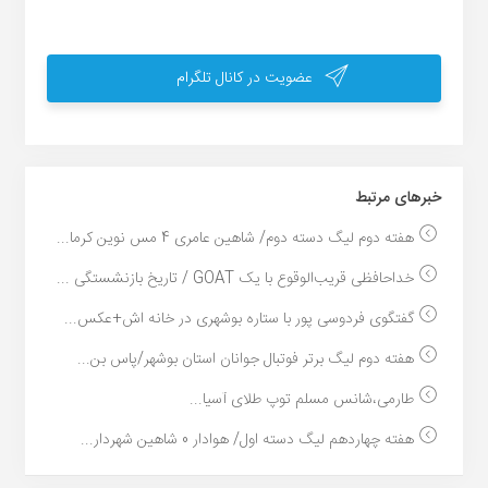
عضویت در کانال تلگرام
خبر‌های مرتبط
هفته دوم لیگ دسته دوم/ شاهین عامری 4 مس نوین کرما...
خداحافظی قریب‌الوقوع با یک GOAT / تاریخ بازنشستگی ...
گفتگوی فردوسی پور با ستاره بوشهری در خانه اش+عکس...
هفته دوم لیگ برتر فوتبال جوانان استان بوشهر/پاس بن...
طارمی،شانس مسلم توپ طلای آسیا...
هفته چهاردهم لیگ دسته اول/ هوادار 0 شاهین شهردار...