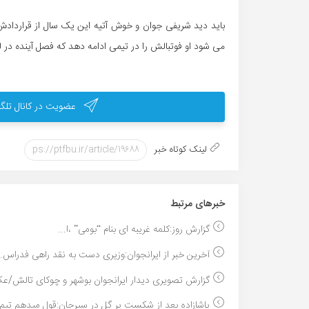
باید دید شریفی جوان و خوش آتیه این یک سال از قراردادش 
می شود او فوتبالش را در تیمی ادامه دهد که فصل آینده در ل
عضویت در کانال تلگر
لینک کوتاه خبر
خبر‌های مرتبط
گزارش روز:کلمه غریبه ای بنام “بومی” ،ا...
آخرین خبر از ایرانجوان:وزیری دست به نقد راهی فدراس..
گزارش تصویری دیدار ایرانجوان بوشهر و چوکای تالش/عک
پاشازاده بعد از شکست پر گل در سیرجان:قول میدهم تیم.