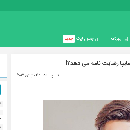
روزنامه
جدول لیگ
جدید
یپا رضایت نامه می دهد؟!
تاریخ انتشار: 04 ژوئن 2019
16
1
ب..
07