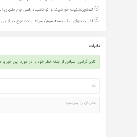
تصاویر:شکیب خو شیک و اتو کشیده راهی جام ملتهای آس
آغاز رقابتهای لیگ دسته سوم/ سپاهان خورموج در اولین..
نظرات
کاربر گرامی: سپاس از اینکه نظر خود را در مورد این خبر با م