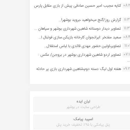
08:
کنایه عجیب امیر حسین صادقی پیش از بازی مقابل پارس
11:
گزارش روز/گنج میخواهید ،بروید بوشهر!...
11:
تصاویر دیدار دوستانه شاهین شهردارى بوشهر و سپاهان ...
08:
سعید مفتخر :ایرانجوان کارخانه بازیکن سازی فوتبال ا...
11:0
تصاویر،اولین حضور مهدی قائدی با لباس استقلال...
07:
تصاویر اردو شاهین شهرداری بوشهر در بروجن/ عکس :
..
09:
هفته اول لیگ دسته دوم،شاهین شهرداری بازی پر حادثه
لیان ایده
طراحی سایت در بوشهر
اسپید پیامک
پنل پیامکی با ۹۵٪ تخفیف خرید پنل