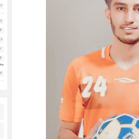
22
...
38
34
46
2
14
مه.
24
...