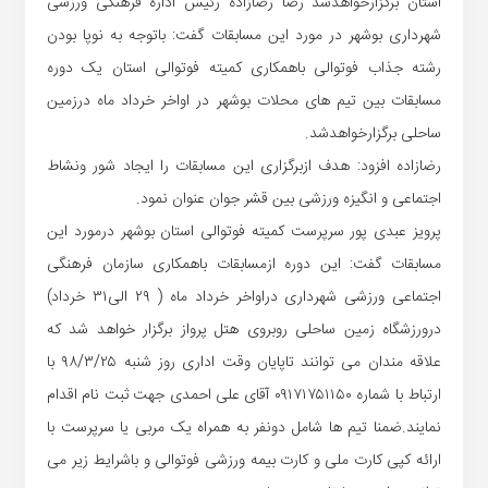
استان برگزارخواهدشد رضا رضازاده رئیس اداره فرهنگی ورزشی
شهرداری بوشهر در مورد این مسابقات گفت: باتوجه به نوپا بودن
رشته جذاب فوتوالی باهمکاری کمیته فوتوالی استان یک دوره
مسابقات بین تیم های محلات بوشهر در اواخر خرداد ماه درزمین
ساحلی برگزارخواهدشد.
رضازاده افزود: هدف ازبرگزاری این مسابقات را ایجاد شور ونشاط
اجتماعی و انگیزه ورزشی بین قشر جوان عنوان نمود.
پرویز عبدی پور سرپرست کمیته فوتوالی استان بوشهر درمورد این
مسابقات گفت: این دوره ازمسابقات باهمکاری سازمان فرهنگی
اجتماعی ورزشی شهرداری دراواخر خرداد ماه ( ۲۹ الی۳۱ خرداد)
درورزشگاه زمین ساحلی روبروی هتل پرواز برگزار خواهد شد که
علاقه مندان می توانند تاپایان وقت اداری روز شنبه ۹۸/۳/۲۵ با
ارتباط با شماره ۰۹۱۷۱۷۵۱۱۵۰ آقای علی احمدی جهت ثبت نام اقدام
نمایند.ضمنا تیم ها شامل دونفر به همراه یک مربی یا سرپرست با
ارائه کپی کارت ملی و کارت بیمه ورزشی فوتوالی و باشرایط زیر می