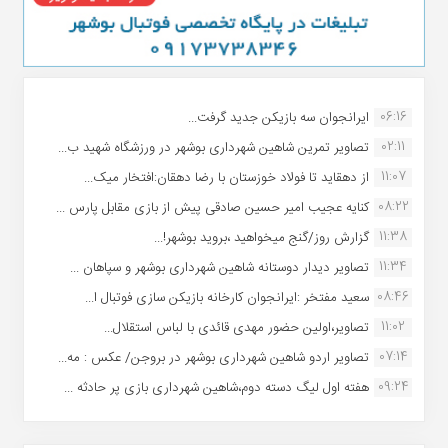
06:16
ایرانجوان سه بازیکن جدید گرفت...
02:11
تصاویر تمرین شاهین شهردارى بوشهر در ورزشگاه شهید ب...
11:07
از دهقاید تا فولاد خوزستان با رضا دهقان:افتخار میک...
08:22
کنایه عجیب امیر حسین صادقی پیش از بازی مقابل پارس ...
11:38
گزارش روز/گنج میخواهید ،بروید بوشهر!...
11:34
تصاویر دیدار دوستانه شاهین شهردارى بوشهر و سپاهان ...
08:46
سعید مفتخر :ایرانجوان کارخانه بازیکن سازی فوتبال ا...
11:02
تصاویر،اولین حضور مهدی قائدی با لباس استقلال...
07:14
تصاویر اردو شاهین شهرداری بوشهر در بروجن/ عکس : مه...
09:24
هفته اول لیگ دسته دوم،شاهین شهرداری بازی پر حادثه ...