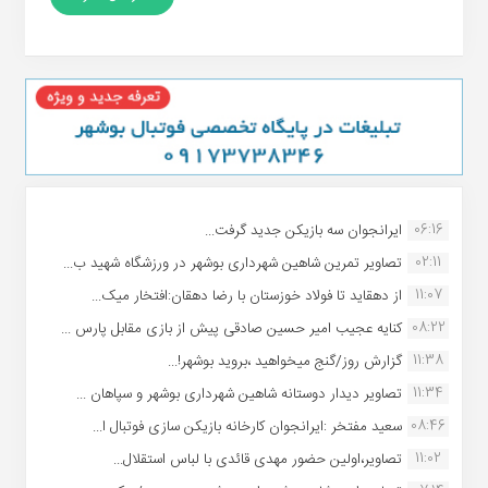
06:16
ایرانجوان سه بازیکن جدید گرفت...
02:11
تصاویر تمرین شاهین شهردارى بوشهر در ورزشگاه شهید ب...
11:07
از دهقاید تا فولاد خوزستان با رضا دهقان:افتخار میک...
08:22
کنایه عجیب امیر حسین صادقی پیش از بازی مقابل پارس ...
11:38
گزارش روز/گنج میخواهید ،بروید بوشهر!...
11:34
تصاویر دیدار دوستانه شاهین شهردارى بوشهر و سپاهان ...
08:46
سعید مفتخر :ایرانجوان کارخانه بازیکن سازی فوتبال ا...
11:02
تصاویر،اولین حضور مهدی قائدی با لباس استقلال...