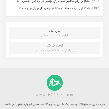
07:14
تصاویر اردو شاهین شهرداری بوشهر در بروجن/ عکس : مه...
09:24
هفته اول لیگ دسته دوم،شاهین شهرداری بازی پر حادثه ...
لیان ایده
طراحی سایت در بوشهر
اسپید پیامک
پنل پیامکی با ۹۵٪ تخفیف خرید پنل
کلیه حقوق و امتیازات این سایت متعلق به "پایگاه تخصصی فوتبال بوشهر" می‌باشد.