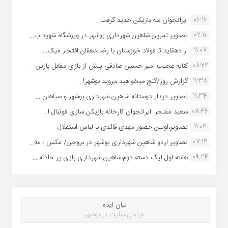
06:16
ایرانجوان سه بازیکن جدید گرفت...
02:11
تصاویر تمرین شاهین شهردارى بوشهر در ورزشگاه شهید ب...
11:07
از دهقاید تا فولاد خوزستان با رضا دهقان:افتخار میک...
08:22
کنایه عجیب امیر حسین صادقی پیش از بازی مقابل پارس ...
11:38
گزارش روز/گنج میخواهید ،بروید بوشهر!...
11:34
تصاویر دیدار دوستانه شاهین شهردارى بوشهر و سپاهان ...
08:46
سعید مفتخر :ایرانجوان کارخانه بازیکن سازی فوتبال ا...
11:02
تصاویر،اولین حضور مهدی قائدی با لباس استقلال...
07:14
تصاویر اردو شاهین شهرداری بوشهر در بروجن/ عکس : مه...
09:24
هفته اول لیگ دسته دوم،شاهین شهرداری بازی پر حادثه ...
لیان ایده
طراحی سایت در بوشهر