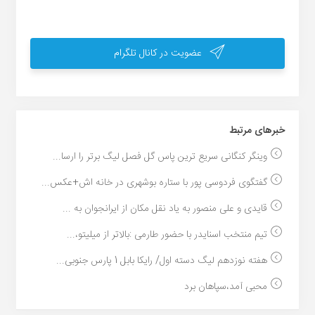
عضویت در کانال تلگرام
خبر‌های مرتبط
وینگر کنگانی سریع ترین پاس گل فصل لیگ برتر را ارسا...
گفتگوی فردوسی پور با ستاره بوشهری در خانه اش+عکس...
قایدی و علی منصور به یاد نقل مکان از ایرانجوان به ...
تیم منتخب اسنایدر با حضور طارمی :بالاتر از میلیتو،...
هفته نوزدهم لیگ دسته اول/ رایکا بابل 1 پارس جنوبی...
محبی آمد،سپاهان برد