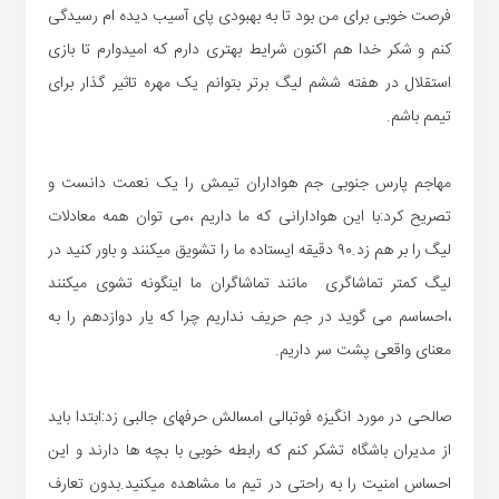
فرصت خوبی برای من بود تا به بهبودی پای آسیب دیده ام رسیدگی
کنم و شکر خدا هم اکنون شرایط بهتری دارم که امیدوارم تا بازی
استقلال در هفته ششم لیگ برتر بتوانم یک مهره تاثیر گذار برای
تیمم باشم.
مهاجم پارس جنوبی جم هواداران تیمش را یک نعمت دانست و
تصریح کرد:با این هوادارانی که ما داریم ،می توان همه معادلات
لیگ را بر هم زد.۹۰ دقیقه ایستاده ما را تشویق میکنند و باور کنید در
لیگ کمتر تماشاگری مانند تماشاگران ما اینگونه تشوی میکنند
،احساسم می گوید در جم حریف نداریم چرا که یار دوازدهم را به
معنای واقعی پشت سر داریم.
صالحی در مورد انگیزه فوتبالی امسالش حرفهای جالبی زد:ابتدا باید
از مدیران باشگاه تشکر کنم که رابطه خوبی با بچه ها دارند و این
احساس امنیت را به راحتی در تیم ما مشاهده میکنید.بدون تعارف