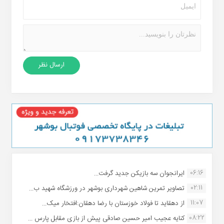
06:16
ایرانجوان سه بازیکن جدید گرفت...
02:11
تصاویر تمرین شاهین شهردارى بوشهر در ورزشگاه شهید ب...
11:07
از دهقاید تا فولاد خوزستان با رضا دهقان:افتخار میک...
08:22
کنایه عجیب امیر حسین صادقی پیش از بازی مقابل پارس ...