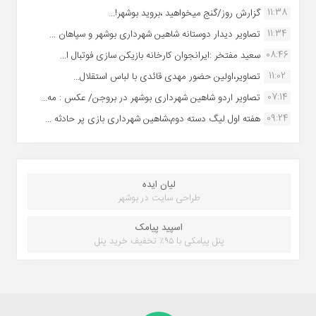
11:38
گزارش روز/گنج میخواهید ،بروید بوشهر!...
11:34
تصاویر دیدار دوستانه شاهین شهردارى بوشهر و سپاهان ...
08:46
سعید مفتخر :ایرانجوان کارخانه بازیکن سازی فوتبال ا...
11:02
تصاویر،اولین حضور مهدی قائدی با لباس استقلال...
07:14
تصاویر اردو شاهین شهرداری بوشهر در بروجن/ عکس : مه...
09:24
هفته اول لیگ دسته دوم،شاهین شهرداری بازی پر حادثه ...
لیان ایده
طراحی سایت در بوشهر
اسپید پیامک
پنل پیامکی با ۹۵٪ تخفیف خرید پنل