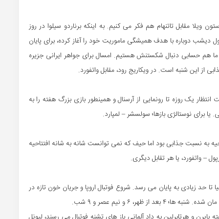
یلا مقابل تاتنهام هم فکر می کنیم. به اینکه برناردو سیلوا در روز
 دیشب دوباره با هدف همیشگی ماموریت خود را آغاز کرده، برای پایان
ا هم حسابی دنبال شکستنش هستیم. امسال برای جواهر ایرانی جزیره
 از این شنبه است. در ویکاریج رود، مقابل واتفورد.
نتظار یک روزه تا رونمایی از آرسنال و همینطور بازی بزرگ هفته را به
یا برای نوستالژی بازها؛ سولسشر – لمپارد.
حیه به نسبت جذابی بود اما حیف که نمی توانست شانه به شانه افتتاحیه
ول – واتفورد، یا هر تقابل دیگری.
ا تا حد زیادی به پایان می رسد. شروع فوتبال اروپا و جریان خون تازه در
 ظهر، ۶ و نیم عصر و ۹ شب.
 بایرن و هرتابرلین به داد آلمانی باز های تشنه فوتبال می رسند، لیونل