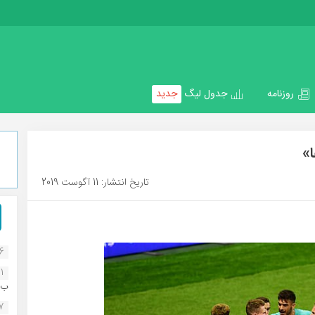
روزنامه
جدول لیگ
جدید
ا»
تاریخ انتشار: 11 آگوست 2019
16
1
ب..
07