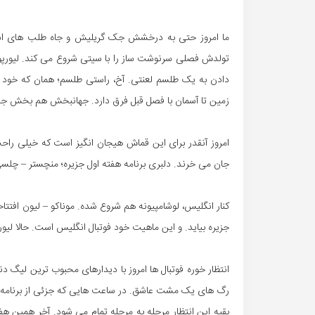
ما امروز حتی به درخشش جک گریلیش و جاه طلب های استون و
تولدش فصلی سرنوشت ساز را با سیتی شروع می کند. لیورپول
دادن به یک طلسم لعنتی. آخ، راستی طلسم؛ همان که خود م
زمین تا آسمان با فصل قبل فرق دارد. جهانبخش هم بخش جذابی
امروز آنقدر برای این قماش هیجان انگیز است که خیلی راحت ا
جان می خرند. دلبری برنامه هفته اول جزیره؛ منچستر – چلسی. 
کنار انگلیس، لوشامپیونه هم شروع شده. موناکو – لیون افتتا
جزیره بیاید. و این ماهیت خود فوتبال انگلیس است. حالا لیورپ
انتظار خوره فوتبال ها امروز با دیدارهای محبوب ترین لیگ دنی
رگ های یک مشت عاشق. در ساعت هایی که جزئی از برنامه مان شده. شنبه ها؛ ۴ بعد از
بقیه این انتظار مرحله به مرحله تمام می شود. آخر همین هفته