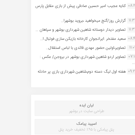
08:
کنایه عجیب امیر حسین صادقی پیش از بازی مقابل پارس
11:
گزارش روز/گنج میخواهید ،بروید بوشهر!...
11:
تصاویر دیدار دوستانه شاهین شهردارى بوشهر و سپاهان ...
08:
سعید مفتخر :ایرانجوان کارخانه بازیکن سازی فوتبال ا...
11:0
تصاویر،اولین حضور مهدی قائدی با لباس استقلال...
07:
تصاویر اردو شاهین شهرداری بوشهر در بروجن/ عکس :
..
09:
هفته اول لیگ دسته دوم،شاهین شهرداری بازی پر حادثه
لیان ایده
طراحی سایت در بوشهر
اسپید پیامک
پنل پیامکی با ۹۵٪ تخفیف خرید پنل