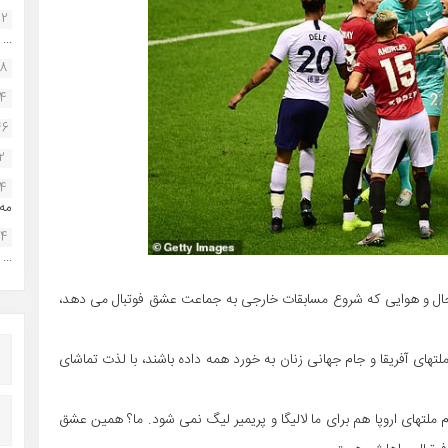
22
...
38
34
46
2
14
مه.
24
...
ر، حال و هوایی که شروع مسابقات خارجی به جماعت عشق فوتبال می دهد،
جهانی جوانان و یورو زیر ۲۱ سال و جام ملتهای آفریقا و جام جهانی زنان به خورد همه داده باشند، با لذت تماشای
ملتهای اروپا هم برای ما لالیگا و پریمیر لیگ نمی شود. ما؟ همین عشق