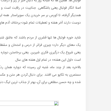
فوتبال ها. همین ها که شبانه روز به دنبال خبر از ریز و درش
اصلا انگار فوتبال یعنی باشگاهی. جذابیت در رقابت است و
همدیگر گرفته، تا کورس بر سر خریدن یک سوپراستار. همه این
دوست دارند آخر هفته و تعطیلات تمام شود؛ برخلاف آدم های
شاید خوره فوتبال ها تنها قشری از مردم باشند که عاشق شنب
یک معنای دیگر دارد؛ چیزی فراتر از درس و امتحان و مشغل
یعنی شروع یک درگیری فکری شیرین. یعنی برخاستن دوباره یک
است «اول این هفته» در تمام اول هفته های سال.
بالاخره بعد از چند ماه، شنبه ای رسیده که دوباره همان ر
مستمری به تکاپو می افتند. برای دنبال کردن هر متن و عکس
شده و چه حسن مطلعی برای آن، بهتر از جذاب ترین لیگ دنیا