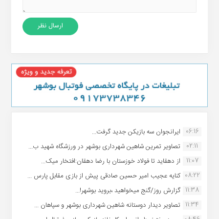
06:16
ایرانجوان سه بازیکن جدید گرفت...
02:11
تصاویر تمرین شاهین شهردارى بوشهر در ورزشگاه شهید ب...
11:07
از دهقاید تا فولاد خوزستان با رضا دهقان:افتخار میک...
08:22
کنایه عجیب امیر حسین صادقی پیش از بازی مقابل پارس ...
11:38
گزارش روز/گنج میخواهید ،بروید بوشهر!...
11:34
تصاویر دیدار دوستانه شاهین شهردارى بوشهر و سپاهان ...