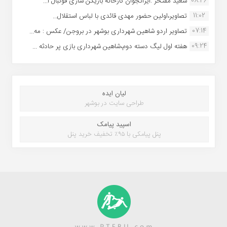
08:46
سعید مفتخر :ایرانجوان کارخانه بازیکن سازی فوتبال ا...
11:02
تصاویر،اولین حضور مهدی قائدی با لباس استقلال...
07:14
تصاویر اردو شاهین شهرداری بوشهر در بروجن/ عکس : مه...
09:24
هفته اول لیگ دسته دوم،شاهین شهرداری بازی پر حادثه ...
لیان ایده
طراحی سایت در بوشهر
اسپید پیامک
پنل پیامکی با ۹۵٪ تخفیف خرید پنل