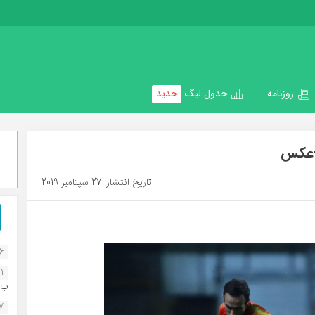
روزنامه
جدول لیگ
جدید
ا+عکس
تاریخ انتشار: 27 سپتامبر 2019
16
1
ب..
07