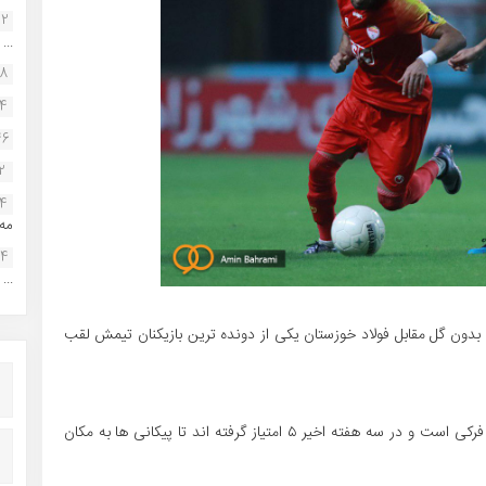
22
...
38
34
46
2
14
مه.
24
...
بدون گل مقابل فولاد خوزستان یکی از دونده ترین بازیکنان تیمش لقب
هافبک سابق پارس جنوبی جم که حالا عصای دست حسین فرکی است و در سه هفته اخیر ۵ امتیاز گرفته اند تا پیکانی ها به مکان