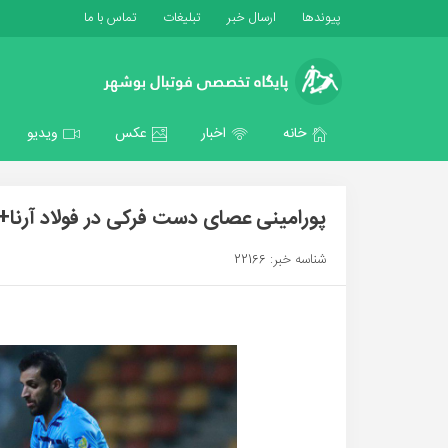
پیوندها
ارسال خبر
تبلیغات
تماس با ما
خانه
اخبار
عکس
ویدیو
پورامینی عصای دست فرکی در فولاد آرن
شناسه خبر: 22166