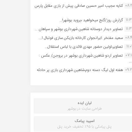
08:
کنایه عجیب امیر حسین صادقی پیش از بازی مقابل پارس
11:
گزارش روز/گنج میخواهید ،بروید بوشهر!...
11:
تصاویر دیدار دوستانه شاهین شهردارى بوشهر و سپاهان ...
08:
سعید مفتخر :ایرانجوان کارخانه بازیکن سازی فوتبال ا...
11:0
تصاویر،اولین حضور مهدی قائدی با لباس استقلال...
07:
تصاویر اردو شاهین شهرداری بوشهر در بروجن/ عکس :
..
09:
هفته اول لیگ دسته دوم،شاهین شهرداری بازی پر حادثه
لیان ایده
طراحی سایت در بوشهر
اسپید پیامک
پنل پیامکی با ۹۵٪ تخفیف خرید پنل