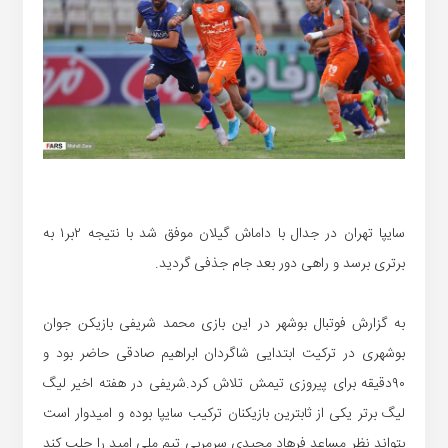
سایپا تهران در جدال با داماش گیلان موفق شد با نتیجه ۲بر۱ به
برتری برسد و راهی دور بعد جام جذفی گردید.
به گزارش فوتبال بوشهر در این بازی محمد شریفی بازیکن جوان
بوشهری در ترکیت ابتدایی شاگردان ابراهیم صادقی حاضر بود و
۹۰دقیقه برای پیروزی تیمش تلاش کرد.شریفی در هفته اخیر لیگ
لیگ برتر یکی از ثابترین بازیکنان ترکیب سایپا بوده و امیدوار است
بتواند نظر مساعد فرهاد مجیدی سرمربی تیم ملی امید را جلب کند