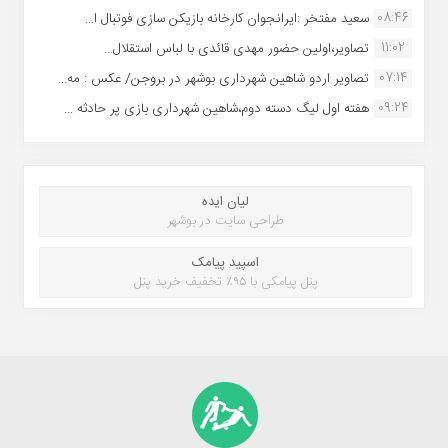
08:46
سعید مفتخر :ایرانجوان کارخانه بازیکن سازی فوتبال ا...
11:02
تصاویر،اولین حضور مهدی قائدی با لباس استقلال...
07:14
تصاویر اردو شاهین شهرداری بوشهر در بروجن/ عکس : مه...
09:24
هفته اول لیگ دسته دوم،شاهین شهرداری بازی پر حادثه ...
لیان ایده
طراحی سایت در بوشهر
اسپید پیامک
پنل پیامکی با ۹۵٪ تخفیف خرید پنل