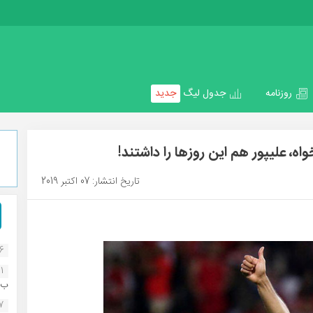
روزنامه
جدول لیگ
جدید
ه، علیپور هم این روزها را داشتند!
تاریخ انتشار: 07 اکتبر 2019
16
1
ب..
07