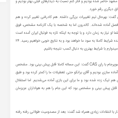
ر مشهد حاضر شده بودیم و فکر کنم نسبت به دیدارهای قبلی بهتر بودیم و
فاق دیگری رقم خورد.
گفت: بهرحال تیم تغییرات بزرگی داشته. هم کادرفنی تغییر کرده و هم
ین فصل آماده شده‌اند. کالدرون اما به شخصه با یک کارنامه مشخص، فوق
و نیاز به زمان دارد و با توجه به اینکه تازه به فوتبال ایران آمده است
باید حمایت بیشتری صورت گیرد. من مطمئن هستم که در آینده شرایط کاملا به سود ما خواهد بود و به نتایج خوبی خواهیم رسید. ۲۴
میدوارم با شرایط بهتری به دنبال کسب نتیجه باشیم.
مدافع باتجربه سرخپوشان درباره دستیابی به عنوان قهرمانی سوپرجام با رای CAS گفت: این مساله کاملا قابل پیش بینی بود. مشخص
ماده سازی بودیم و آقای برانکو حتی تعطیلات ما را کمتر کرده بود و طبق
ی هم تیک زده شده بود و ما برای این بازی آماده می‌شدیم. اما استقلال
ا قابل پیش بینی و مشخص بود که این جام را هم به هواداران عزیزمان
ار با انتقادات زیادی همراه شد گفت: بعد از مصدومیت طولانی رفته رفته