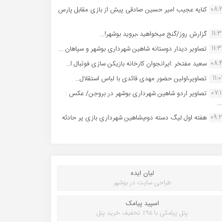
08:
کنایه عجیب امیر حسین صادقی پیش از بازی مقابل پارس
11:
گزارش روز/گنج میخواهید ،بروید بوشهر!...
11:
تصاویر دیدار دوستانه شاهین شهردارى بوشهر و سپاهان ...
08:
سعید مفتخر :ایرانجوان کارخانه بازیکن سازی فوتبال ا...
11:0
تصاویر،اولین حضور مهدی قائدی با لباس استقلال...
07:
تصاویر اردو شاهین شهرداری بوشهر در بروجن/ عکس :
..
09:
هفته اول لیگ دسته دوم،شاهین شهرداری بازی پر حادثه
لیان ایده
طراحی سایت در بوشهر
اسپید پیامک
پنل پیامکی با ۹۵٪ تخفیف خرید پنل