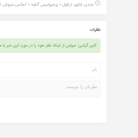
جندی شاپور دزفول ۰ پرسپولیس گناوه ۰ /عکس:سروش افتخ...
نظرات
کاربر گرامی: سپاس از اینکه نظر خود را در مورد این خبر با م