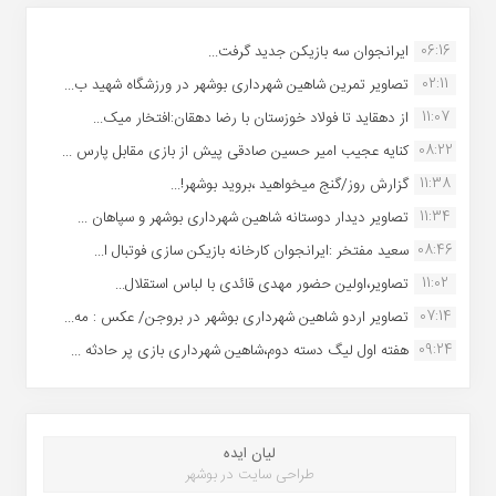
06:16
ایرانجوان سه بازیکن جدید گرفت...
02:11
تصاویر تمرین شاهین شهردارى بوشهر در ورزشگاه شهید ب...
11:07
از دهقاید تا فولاد خوزستان با رضا دهقان:افتخار میک...
08:22
کنایه عجیب امیر حسین صادقی پیش از بازی مقابل پارس ...
11:38
گزارش روز/گنج میخواهید ،بروید بوشهر!...
11:34
تصاویر دیدار دوستانه شاهین شهردارى بوشهر و سپاهان ...
08:46
سعید مفتخر :ایرانجوان کارخانه بازیکن سازی فوتبال ا...
11:02
تصاویر،اولین حضور مهدی قائدی با لباس استقلال...
07:14
تصاویر اردو شاهین شهرداری بوشهر در بروجن/ عکس : مه...
09:24
هفته اول لیگ دسته دوم،شاهین شهرداری بازی پر حادثه ...
لیان ایده
طراحی سایت در بوشهر