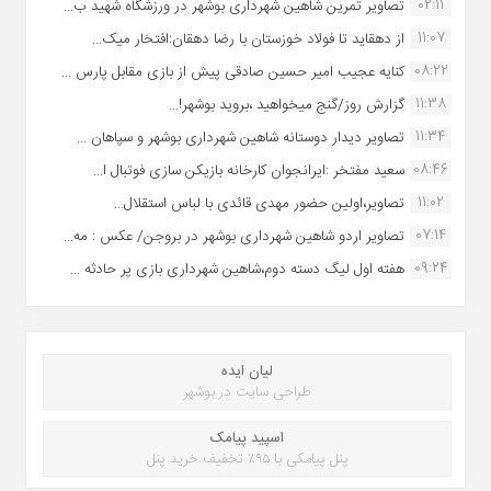
02:11
تصاویر تمرین شاهین شهردارى بوشهر در ورزشگاه شهید ب...
11:07
از دهقاید تا فولاد خوزستان با رضا دهقان:افتخار میک...
08:22
کنایه عجیب امیر حسین صادقی پیش از بازی مقابل پارس ...
11:38
گزارش روز/گنج میخواهید ،بروید بوشهر!...
11:34
تصاویر دیدار دوستانه شاهین شهردارى بوشهر و سپاهان ...
08:46
سعید مفتخر :ایرانجوان کارخانه بازیکن سازی فوتبال ا...
11:02
تصاویر،اولین حضور مهدی قائدی با لباس استقلال...
07:14
تصاویر اردو شاهین شهرداری بوشهر در بروجن/ عکس : مه...
09:24
هفته اول لیگ دسته دوم،شاهین شهرداری بازی پر حادثه ...
لیان ایده
طراحی سایت در بوشهر
اسپید پیامک
پنل پیامکی با ۹۵٪ تخفیف خرید پنل