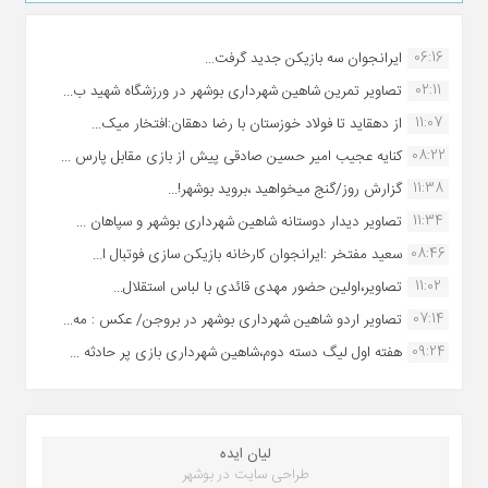
06:16
ایرانجوان سه بازیکن جدید گرفت...
02:11
تصاویر تمرین شاهین شهردارى بوشهر در ورزشگاه شهید ب...
11:07
از دهقاید تا فولاد خوزستان با رضا دهقان:افتخار میک...
08:22
کنایه عجیب امیر حسین صادقی پیش از بازی مقابل پارس ...
11:38
گزارش روز/گنج میخواهید ،بروید بوشهر!...
11:34
تصاویر دیدار دوستانه شاهین شهردارى بوشهر و سپاهان ...
08:46
سعید مفتخر :ایرانجوان کارخانه بازیکن سازی فوتبال ا...
11:02
تصاویر،اولین حضور مهدی قائدی با لباس استقلال...
07:14
تصاویر اردو شاهین شهرداری بوشهر در بروجن/ عکس : مه...
09:24
هفته اول لیگ دسته دوم،شاهین شهرداری بازی پر حادثه ...
لیان ایده
طراحی سایت در بوشهر