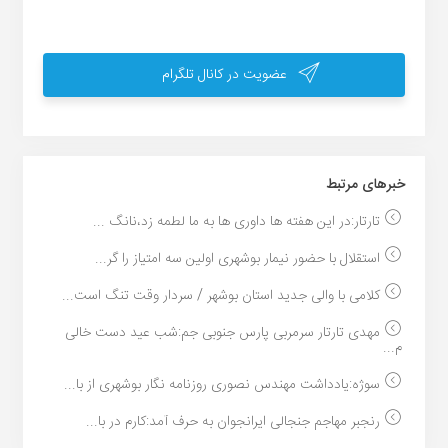
عضویت در کانال تلگرام
خبر‌های مرتبط
تارتار:در این هفته ها داوری ها به ما لطمه زد،نانگ ...
استقلال با حضور نیمار بوشهری اولین سه امتیاز را گر...
کلامی با والی جدید استان بوشهر / سردار وقت تنگ است...
مهدی تارتار سرمربی پارس جنوبی جم:شب عید دست خالی
م...
سوژه:یادداشت مهندس نصوری روزنامه نگار بوشهری از با...
رنجبر مهاجم جنجالی ایرانجوان به حرف آمد:کارم در با...