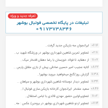
06:16
ایرانجوان سه بازیکن جدید گرفت...
02:11
تصاویر تمرین شاهین شهردارى بوشهر در ورزشگاه شهید ب...
11:07
از دهقاید تا فولاد خوزستان با رضا دهقان:افتخار میک...
08:22
کنایه عجیب امیر حسین صادقی پیش از بازی مقابل پارس ...
11:38
گزارش روز/گنج میخواهید ،بروید بوشهر!...
11:34
تصاویر دیدار دوستانه شاهین شهردارى بوشهر و سپاهان ...
08:46
سعید مفتخر :ایرانجوان کارخانه بازیکن سازی فوتبال ا...
11:02
تصاویر،اولین حضور مهدی قائدی با لباس استقلال...
07:14
تصاویر اردو شاهین شهرداری بوشهر در بروجن/ عکس : مه...