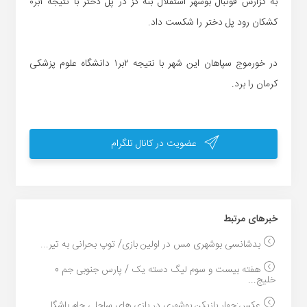
به گزارش فوتبال بوشهر استقلال بنه گز در پل دختر با نتیجه ۱بر۰
کشکان رود پل دختر را شکست داد.
در خورموج سپاهان این شهر با نتیجه ۲بر۱ دانشگاه علوم پزشکی
کرمان را برد.
عضویت در کانال تلگرام
خبر‌های مرتبط
بدشانسی بوشهری مس در اولین بازی/ توپ بحرانی به تیر...
هفته بیست و سوم لیگ دسته یک / پارس جنوبی جم 0
خلیج...
عکس:چهار بازیکن بوشهری در بازی های ساحلی جام باشگا...