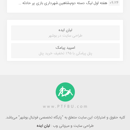
09:24
هفته اول لیگ دسته دوم،شاهین شهرداری بازی پر حادثه ...
لیان ایده
طراحی سایت در بوشهر
اسپید پیامک
پنل پیامکی با ۹۵٪ تخفیف خرید پنل
کلیه حقوق و امتیازات این سایت متعلق به "پایگاه تخصصی فوتبال بوشهر" می‌باشد.
طراحی سایت و میزبانی وب :
لیان ایده