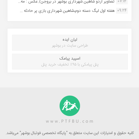
07:14
تصاویر اردو شاهین شهرداری بوشهر در بروجن/ عکس : مه...
09:24
هفته اول لیگ دسته دوم،شاهین شهرداری بازی پر حادثه ...
لیان ایده
طراحی سایت در بوشهر
اسپید پیامک
پنل پیامکی با ۹۵٪ تخفیف خرید پنل
کلیه حقوق و امتیازات این سایت متعلق به "پایگاه تخصصی فوتبال بوشهر" می‌باشد.