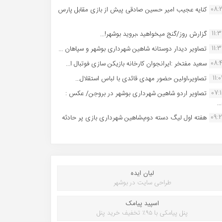
08:
کنایه عجیب امیر حسین صادقی پیش از بازی مقابل پارس
11:
گزارش روز/گنج میخواهید ،بروید بوشهر!...
11:
تصاویر دیدار دوستانه شاهین شهردارى بوشهر و سپاهان ...
08:
سعید مفتخر :ایرانجوان کارخانه بازیکن سازی فوتبال ا...
11:0
تصاویر،اولین حضور مهدی قائدی با لباس استقلال...
07:
تصاویر اردو شاهین شهرداری بوشهر در بروجن/ عکس :
..
09:
هفته اول لیگ دسته دوم،شاهین شهرداری بازی پر حادثه
لیان ایده
طراحی سایت در بوشهر
اسپید پیامک
پنل پیامکی با ۹۵٪ تخفیف خرید پنل