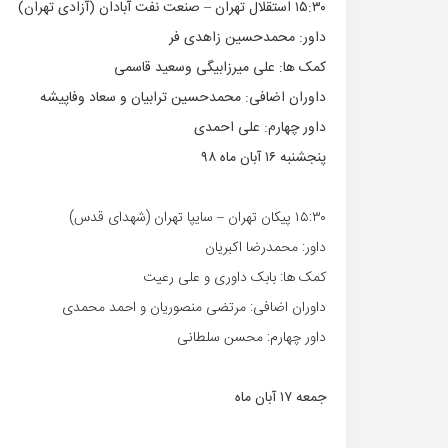
۱۵:۳۰ استقلال تهران – صنعت نفت آبادان (آزادی تهران)
داور: محمدحسین زاهدی فر
کمک ها: علی میرزابیگی وسعید قاسمی
داوران اضافی: محمدحسین ترابیان و سعاد وفاپیشه
داور چهارم: علی احمدی
پنجشنبه ۱۶ آبان ماه ۹۸
۱۵:۳۰ پیکان تهران – سایپا تهران (شهدای قدس)
داور: محمدرضا اکبریان
کمک ها: بابک داوری و علی رعیت
داوران اضافی: مرتضی منصوریان و احمد محمدی
داور چهارم: محسن سلطانی
جمعه ۱۷ آبان ماه