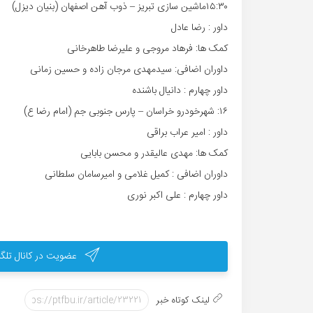
۱۵:۳۰ماشین سازی تبریز – ذوب آهن اصفهان (بنیان دیزل)
داور : رضا عادل
کمک ها: فرهاد مروجی و علیرضا طاهرخانی
داوران اضافی: سیدمهدی مرجان زاده و حسین زمانی
داور چهارم : دانیال باشنده
۱۶: شهرخودرو خراسان – پارس جنوبی جم (امام رضا ع)
داور : امیر عراب براقی
کمک ها: مهدی عالیقدر و محسن بابایی
داوران اضافی : کمیل غلامی و امیرسامان سلطانی
داور چهارم : علی اکبر نوری
عضویت در کانال تلگر
لینک کوتاه خبر