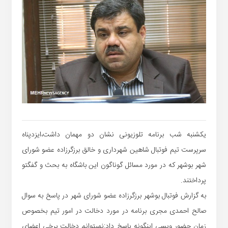
یکشنبه
شب
برنامه
تلوزیونی
نشان
دو
مهمان
داشت،ایزدپناه
سرپرست
تیم
فوتبال
شاهین
شهرداری
و
خالق
برزگرزاده
عضو
شورای
شهر
بوشهر
که
در
مورد
مسائل
گوناگون
این
باشگاه
به
بحث
و
گفگتو
پرداختند
.
به
گزارش
فوتبال
بوشهر
برزگرزاده
عضو
شورای
شهر
در
پاسخ
به
سوال
صالح
احمدی
مجری
برنامه
در
مورد
دخالت
در
امور
تیم
بخصوص
زمان
حضور
ویسی
اینگونه
پاسخ
داد
:
نمیتوانم
دخالت
برخی
اعضای