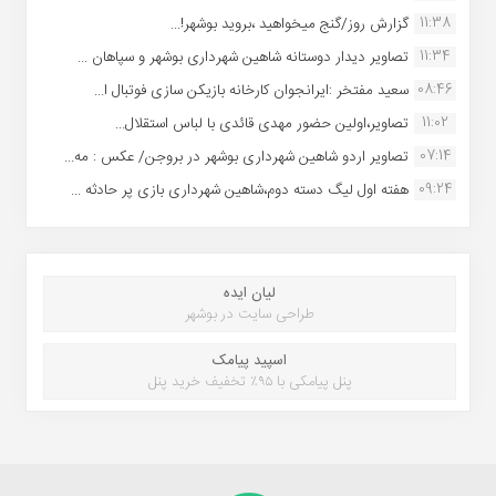
11:38
گزارش روز/گنج میخواهید ،بروید بوشهر!...
11:34
تصاویر دیدار دوستانه شاهین شهردارى بوشهر و سپاهان ...
08:46
سعید مفتخر :ایرانجوان کارخانه بازیکن سازی فوتبال ا...
11:02
تصاویر،اولین حضور مهدی قائدی با لباس استقلال...
07:14
تصاویر اردو شاهین شهرداری بوشهر در بروجن/ عکس : مه...
09:24
هفته اول لیگ دسته دوم،شاهین شهرداری بازی پر حادثه ...
لیان ایده
طراحی سایت در بوشهر
اسپید پیامک
پنل پیامکی با ۹۵٪ تخفیف خرید پنل