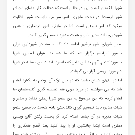
شورا
را
کتمان
کنم
و
این
در
حالی
است
که
دخالت
کار
اعضای
شورای
شهر
نیست
!
در
بحث
ماجرای
اسپانسر
می
بایست
شورا
نظارت
میکرد
که
امر
طبیعی
است
اما
در
مابقی
امور
تیمداری
شاهین
شهرداری
باید
مدیر
عامل
و
هیات
مدیره
تصمیم
گیری
کنند
.
عضو‌
شورای
شهر
بوشهر
ادامه
داد
:
یک
جلسه
در
شهرداری
برای
حضور
اسپانسر
برگزار
شد
که
ما
هم
به
عنوان
اعضای
شورا
حضور
داشتیم.
آنهم
به
این
دلیل
که
بالاخره
باید
همین
مسئله
در
شورا
هم
مورد
بررسی
قرار
می گیرفت
.
اما
در
انتهای
همان
جلسه
که
در
حال
ترک
آن
بودیم
به
یکباره
اعلام
شد
که
می خواهیم
در
مورد
مربی
هم
تصمیم
گیری
کنیم؛همان
جا
اعلام
کردم
که
این
موضوع
به
من
عضو
شورا
ربطی
ندارد
و
مدیر
و
هیات
مدیره
باید
تصمیم
گیری
کنند
.
حتی
یادم
هست
باباچاهی
عضو
هیات
مدیره
در
آن
جلسه
اعلام
کرد
اگر
بحـث
رفتن
آقای
ویسی
مطرح
است
ابتدا
جانشین
او
را
پیدا
کنید
بعد
قطع
همکاری
را
مطرح
کنید
.
ولی
انگار
نامه
برکناری
ویسی
از
قبل
نوشته
شده
بود
!