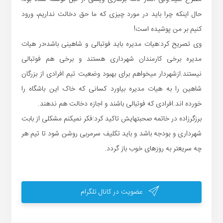
حال اینکه
چرا
باید
در
مورد
چیزی
که
ما
حق
دخالت
نداریم،
ورود
کنیم
بر من پوشیده است!
وی
تصریح
کرد
:
هیات
مدیره
باید
فوتبالی
و
شاهینی
باشد؛در
هیات
مدیره
برخی
کارمندان
شهرداری
هستند
و
برخی
هم
فوتبالی
نیستند
.
از
شهردار
میخواهم
برای
بهبود
وضعیت
تیم
افرادی
از
بزرگان
شاهین
را
به
هیات
مدیره
بیاورد
کسانی
که
خاک
این
باشگاه
را
خورده
اند
.
افرادی
که
فوتبالی
باشند
و
اجازه
دخالت
هم
ندهند
.
برزگرزاده
در
خاتمه
صحبتهایش
تاکید
کرد
:
فکر
نمیکنم
مشکلی
از
بابت
شهرداری
و
بودجه
باشد
و
باید
تکلیف
سرمربی
روشن
شود
تا
تیم
هر
چه
سریعتر
به
روزهای
خوب
باز
گردد.
عضویت در کانال تلگرام